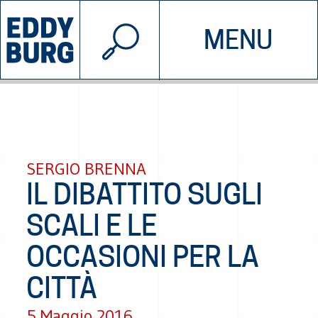
© 2026 EDDYBURG
MENU
INIZIATIVE
CHI SIAMO
SOSTIENICI
CONTATTACI
SERGIO BRENNA
IL DIBATTITO SUGLI
SCALI E LE
OCCASIONI PER LA
CITTÀ
5 Maggio 2016