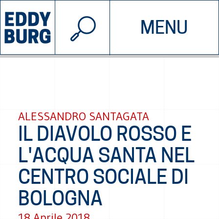
© 2026 EDDYBURG
MENU
INIZIATIVE
CHI SIAMO
SOSTIENICI
CONTATTACI
ALESSANDRO SANTAGATA
IL DIAVOLO ROSSO E
L'ACQUA SANTA NEL
CENTRO SOCIALE DI
BOLOGNA
18 Aprile 2018