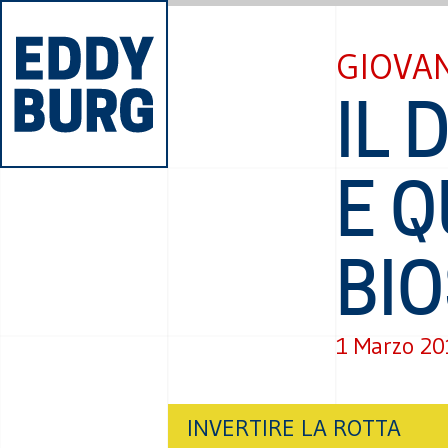
GIOVA
IL 
E Q
BI
1 Marzo 2
INVERTIRE LA ROTTA