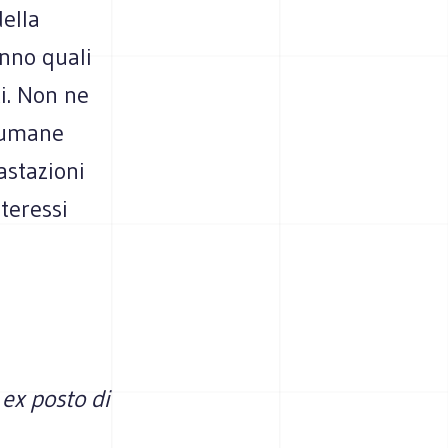
della
anno quali
ti. Non ne
isumane
astazioni
teressi
 ex posto di