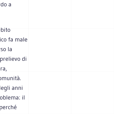
rdo a
ebito
lico fa male
so la
 prelievo di
ra,
comunità.
degli anni
oblema: il
 perché