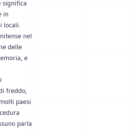
 significa
 in
 locali.
nitense nel
one delle
memoria, e
i
di freddo,
 molti paesi
ocedura
ssuno parla