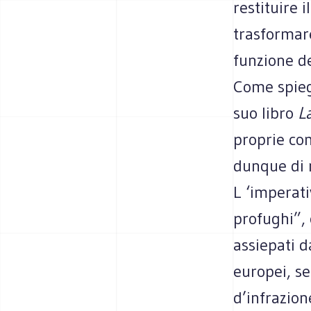
restituire i
trasformare
funzione de
Come spiega
suo libro
L
proprie co
dunque di n
L ‘imperati
profughi”, 
assiepati da
europei, s
d’infrazion