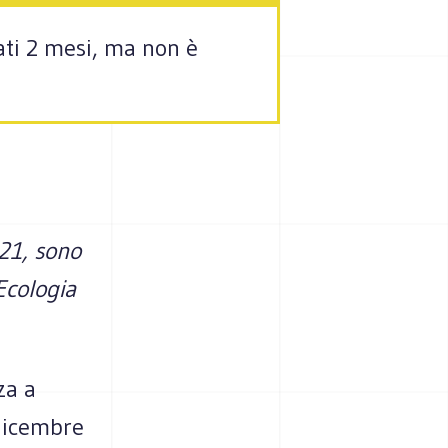
ati 2 mesi, ma non è
P21, sono
Ecologia
za a
 dicembre