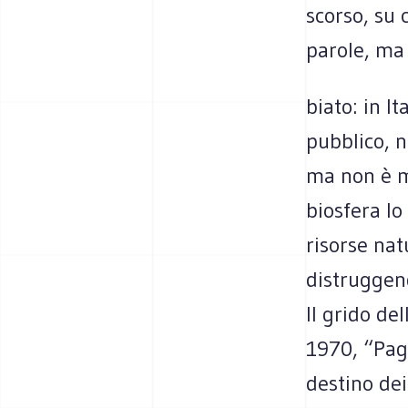
scorso, su 
parole, ma 
biato: in It
pubblico, n
ma non è m
biosfera lo
risorse nat
distruggend
Il grido de
1970, “Paga
destino dei