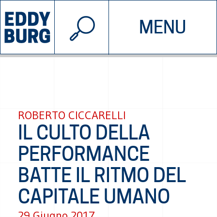
© 2026 EDDYBURG
MENU
INIZIATIVE
CHI SIAMO
SOSTIENICI
CONTATTACI
ROBERTO CICCARELLI
IL CULTO DELLA
PERFORMANCE
BATTE IL RITMO DEL
CAPITALE UMANO
29 Giugno 2017