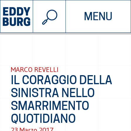
© 2026 EDDYBURG
MENU
INIZIATIVE
CHI SIAMO
SOSTIENICI
CONTATTACI
MARCO REVELLI
IL CORAGGIO DELLA
SINISTRA NELLO
SMARRIMENTO
QUOTIDIANO
23 Marzo 2017