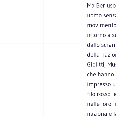
Ma Berlusco
uomo senza 
movimento 
intorno a s
dallo scran
della nazio
Giolitti, M
che hanno 
impresso un
filo rosso 
nelle loro f
nazionale l