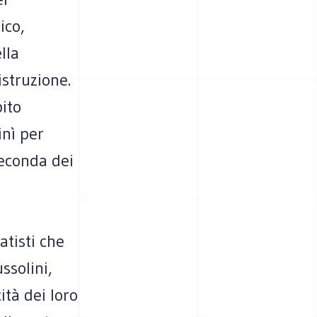
ico,
lla
istruzione.
bito
inì per
seconda dei
atisti che
ssolini,
ità dei loro