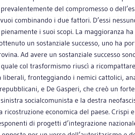
 prevalentemente del compromesso o dell’es
 vuoi combinando i due fattori. D’essi nessun
pienamente i suoi scopi. La maggioranza ha f
ottenuto un sostanziale successo, uno ha port
rovina. Ad avere un sostanziale successo sono
l quale col trasformismo riuscì a ricompattare
a liberali, fronteggiando i nemici cattolici, an
e repubblicani, e De Gasperi, che creò un forte
 sinistra socialcomunista e la destra neofasci
a ricostruzione economica del paese. Crispi e 
esponenti di progetti d’integrazione nazional
 opposte per un verso dell’autoritarismo e d