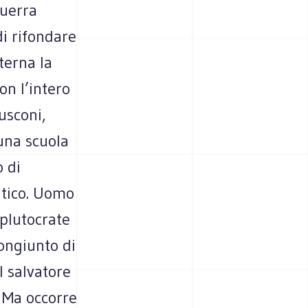
guerra
di rifondare
terna la
on l’intero
usconi,
una scuola
o di
itico. Uomo
 plutocrate
ongiunto di
l salvatore
 Ma occorre