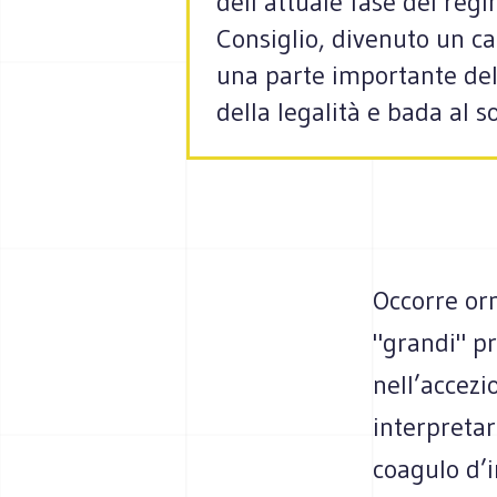
dell’attuale fase del regi
Consiglio, divenuto un ca
una parte importante della
della legalità e bada al s
Occorre orm
"grandi" pro
nell’accezi
interpretar
coagulo d’i