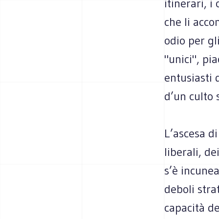
itinerari, 
che li acco
odio per gl
"unici", pi
entusiasti 
d’un culto 
L’ascesa di
liberali, d
s’è incuneat
deboli stra
capacità de