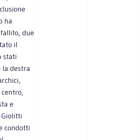
clusione
o ha
allito, due
ato il
 stati
 la destra
archici,
 centro,
sta e
Giolitti
e condotti
el