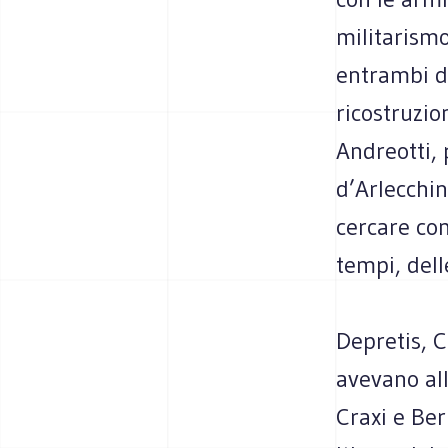
militarismo
entrambi de
ricostruzion
Andreotti, 
d’Arlecchin
cercare co
tempi, dell
Depretis, C
avevano all
Craxi e Ber