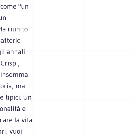
e come "un
 un
Ha riunito
batterlo
li annali
Crispi,
ro insomma
oria, ma
 tipici. Un
onalità e
care la vita
ri, vuoi