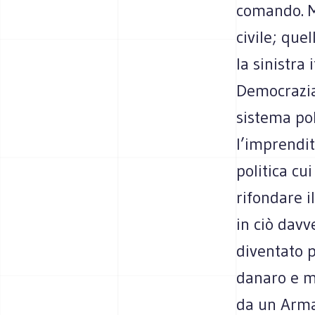
comando. M
civile; que
la sinistra
Democrazia 
sistema pol
l’imprendit
politica cu
rifondare i
in ciò davv
diventato p
danaro e m
da un Arma