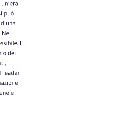
e un’era
si può
 d’una
. Nel
sibile. I
n o dei
ti,
l leader
nazione
iene e