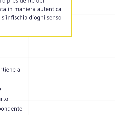
tro presidente del
enta in maniera autentica
 s’infischia d’ogni senso
rtiene ai
e
erto
spondente