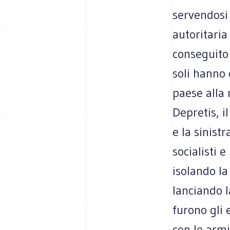
servendosi
autoritaria
conseguito 
soli hanno 
paese alla 
Depretis, i
e la sinistr
socialisti 
isolando la
lanciando l
furono gli 
con le armi