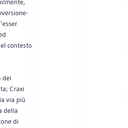
abilmente,
vversione-
d’esser
 ed
nel contesto
a dei
sta; Craxi
ia via più
a della
tone di