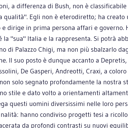
ni, a differenza di Bush, non è classificabil
qualità". Egli non è eterodiretto; ha creato
e dirige in prima persona affari e governo. 
é la "sua" Italia e la rappresenta. Si potrà ab
no di Palazzo Chigi, ma non più sbalzarlo dag
ne. Il suo posto è dunque accanto a Depretis, 
ussolini, De Gasperi, Andreotti, Craxi, a colo
non solo segnato profondamente la nostra st
o stile e dato volto a orientamenti altamente
lega questi uomini diversissimi nelle loro pers
inalità: hanno condiviso progetti tesi a ricollo
acerata da profondi contrasti su nuovi equilib