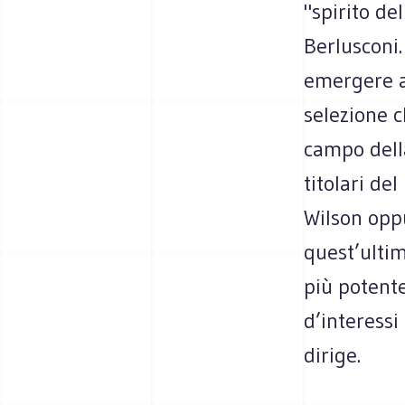
"spirito de
Berlusconi.
emergere a
selezione c
campo della
titolari de
Wilson oppu
quest’ultim
più potent
d’interessi
dirige.