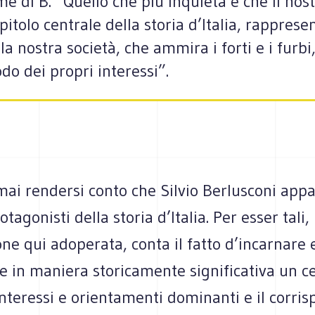
me di B. “Quello che più inquieta è che il nos
pitolo centrale della storia d’Italia, rappres
 nostra società, che ammira i forti e i furbi,
odo dei propri interessi”.
ai rendersi conto che Silvio Berlusconi appa
tagonisti della storia d’Italia. Per esser tali,
one qui adoperata, conta il fatto d’incarnare 
e in maniera storicamente significativa un c
nteressi e orientamenti dominanti e il corri