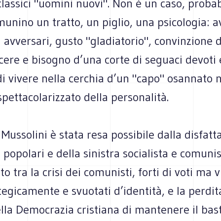
i classici "uomini nuovi". Non è un caso, prob
munino un tratto, un piglio, una psicologia: a
i avversari, gusto "gladiatorio", convinzione 
acere e bisogno d’una corte di seguaci devoti
di vivere nella cerchia d’un "capo" osannato 
spettacolarizzato della personalità.
 Mussolini è stata resa possibile dalla disfatt
ei popolari e della sinistra socialista e comuni
o tra la crisi dei comunisti, forti di voti ma v
tegicamente e svuotati d’identità, e la perdit
lla Democrazia cristiana di mantenere il bas