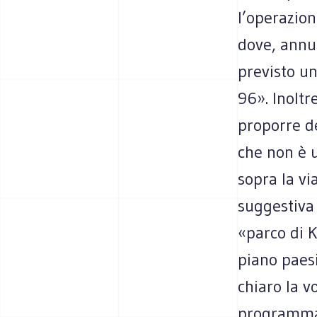
l’operazion
dove, annun
previsto un
96». Inoltr
proporre de
che non è u
sopra la vi
suggestiva 
«parco di K
piano paesi
chiaro la v
programma 