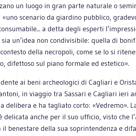
izzano un luogo in gran parte naturale o semi
i «uno scenario da giardino pubblico, gradev
consumabile... a detta degli esperti l’impress
i sia un’idea non condivisibile: quella di bonif
l contesto della necropoli, come se lo si riten
o, difettoso sul piano formale ed estetico».
ndente ai beni archeologici di Cagliari e Orist
ntoni, in viaggio tra Sassari e Cagliari ieri 
a delibera e ha tagliato corto: «Vedremo». L
è delicata anche per il suo ufficio, visto che l
il benestare della sua soprintendenza e difa