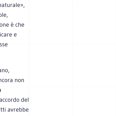
naturale»,
ole,
ione è che
icare e
esse
ano,
ancora non
a
’accordo del
tti avrebbe