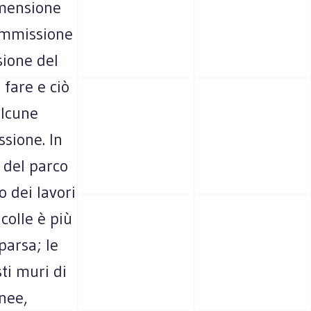
imensione
commissione
sione del
 fare e ciò
alcune
ssione. In
 del parco
o dei lavori
colle è più
parsa; le
ti muri di
nee,