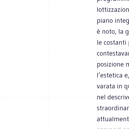
lottizzazio
piano integ
è noto, la 
le costanti
contestavan
posizione 
l’estetica 
varata in q
nel descriv
straordinar
attualmente