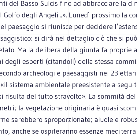
ti del Basso Sulcis fino ad abbracciare la d
l Golfo degli Angeli...». Lunedì prossimo la 
el paesaggio si riunisce per decidere l’esten
saggistico: si dirà nel dettaglio ciò che si può
etato. Ma la delibera della giunta fa proprie 
i degli esperti (citandoli) della stessa commi
econdo archeologi e paesaggisti nei 23 ettari
 «il sistema ambientale preesistente a seguit
i risulta del tutto stravolto». La sommità del 
 metri; la vegetazione originaria è quasi scom
rne sarebbero sproporzionate; aiuole e robus
to, anche se ospiteranno essenze mediterra