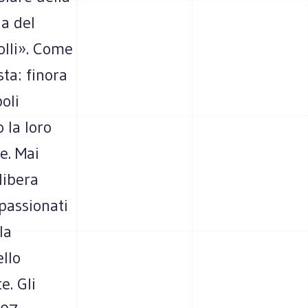
la del
olli». Come
sta: finora
oli
 la loro
e. Mai
libera
ppassionati
la
ello
e. Gli