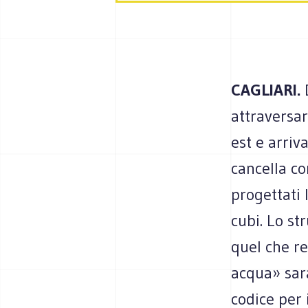
CAGLIARI.
attraversar
est e arriv
cancella co
progettati 
cubi. Lo st
quel che res
acqua» sara
codice per 