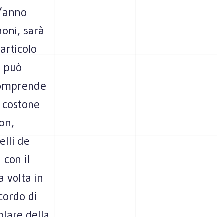
t’anno
noni, sarà
 articolo
a può
 comprende
l costone
on,
elli del
 con il
 volta in
cordo di
olare della