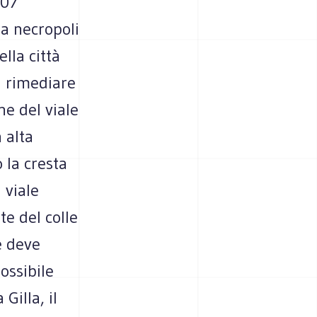
007
la necropoli
lla città
i rimediare
e del viale
 alta
 la cresta
 viale
te del colle
e deve
ossibile
Gilla, il