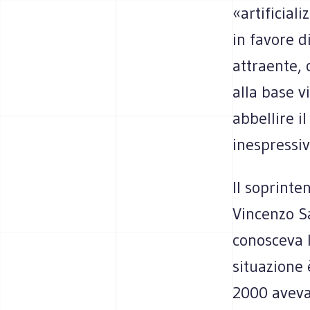
«artificial
in favore d
attraente, 
alla base v
abbellire i
inespressiv
Il soprinte
Vincenzo Sa
conosceva l
situazione 
2000 aveva 