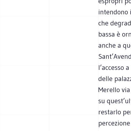
espropri po
intendono i
che degrada
bassa è orm
anche a que
Sant’Avendr
l’accesso a
delle palaz
Merello via
su quest’ul
restarlo pe
percezione 