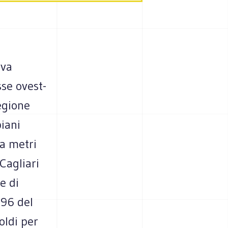
eva
sse ovest-
Regione
piani
la metri
 Cagliari
e di
 96 del
oldi per