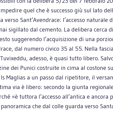
ssibili con la delibera 5/23 del 7 febbraio 2
mpedire quel che è successo giù sul lato del
 verso Sant’Avendrace: l’accesso naturale de
ai sigillato dal cemento. La delibera cerca d
sto suggerendo l’acquisizione di una porzion
ace, dal numero civico 35 al 55. Nella fascia
 Tuvixeddu, adesso, è quasi tutto libero. Salvo
zine dei Punici costruite in cima al costone su
 Is Maglias a un passo dal ripetitore, il versan
tima via è libero: secondo la giunta regional
rché «è tuttora l’accesso all’antica e ancora p
panoramica che dal colle guarda verso Santa 