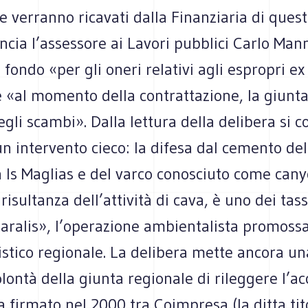
e verranno ricavati dalla Finanziaria di ques
cia l’assessore ai Lavori pubblici Carlo Man
 fondo «per gli oneri relativi agli espropri ex
e «al momento della contrattazione, la giunt
gli scambi». Dalla lettura della delibera si
n intervento cieco: la difesa dal cemento de
a Is Maglias e del varco conosciuto come cany
risultanza dell’attività di cava, è uno dei tass
aralis», l’operazione ambientalista promossa
stico regionale. La delibera mette ancora una
olontà della giunta regionale di rileggere l’ac
firmato nel 2000 tra Coimpresa (la ditta tit