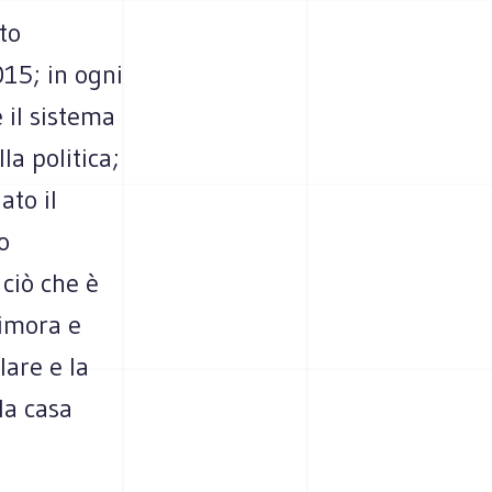
ato
015; in ogni
e il sistema
la politica;
ato il
o
ciò che è
dimora e
lare e la
la casa