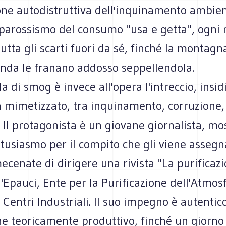
one autodistruttiva dell'inquinamento ambien
 parossismo del consumo "usa e getta", ogni 
utta gli scarti fuori da sé, finché la montagna 
onda le franano addosso seppellendola.
a di smog è invece all'opera l'intreccio, insid
 mimetizzato, tra inquinamento, corruzione,
. Il protagonista è un giovane giornalista, m
tusiasmo per il compito che gli viene assegn
ecenate di dirigere una rivista "La purificazi
'Epauci, Ente per la Purificazione dell'Atmos
Centri Industriali. Il suo impegno è autentico
he teoricamente produttivo, finché un giorno 