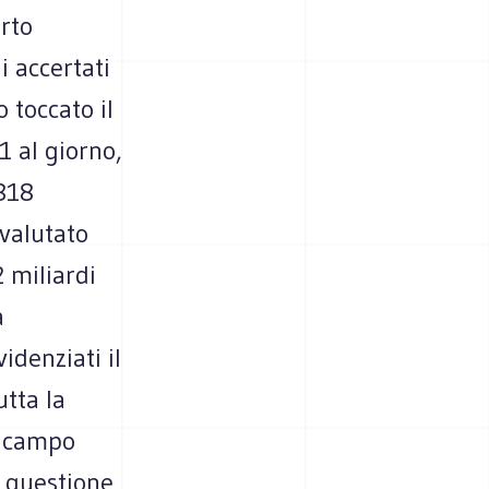
orto
 accertati
 toccato il
 al giorno,
.818
 valutato
2 miliardi
a
idenziati il
tta la
in campo
a questione