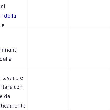
oni
i della
le
lminanti
della
entavano e
ortare con
te da
sticamente