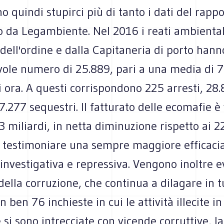
 quindi stupirci più di tanto i dati del rapp
 da Legambiente. Nel 2016 i reati ambientali
 dell'ordine e dalla Capitaneria di porto hanno
ole numero di 25.889, pari a una media di 71
i ora. A questi corrispondono 225 arresti, 28
.277 sequestri. Il fatturato delle ecomafie è
3 miliardi, in netta diminuzione rispetto ai 2
a testimoniare una sempre maggiore efficaci
 investigativa e repressiva. Vengono inoltre ev
lla corruzione, che continua a dilagare in tu
n ben 76 inchieste in cui le attività illecite 
si sono intrecciate con vicende corruttive, l