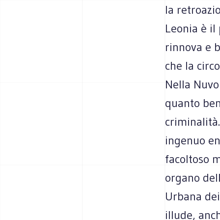
la retroazi
Leonia è il
rinnova e b
che la circ
Nella Nuvol
quanto ben
criminalità
ingenuo en
facoltoso m
organo dell
Urbana dei 
illude, anc