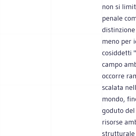
non si limi
penale com
distinzione
meno per id
cosiddetti 
campo ambi
occorre ra
scalata nel
mondo, fin
goduto del 
risorse amb
strutturale