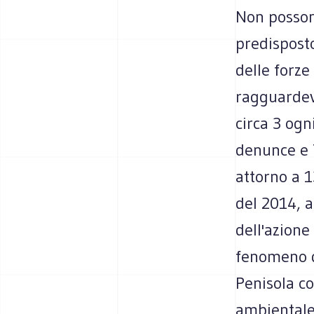
Non possono
predisposto
delle forze
ragguardev
circa 3 ogn
denunce e 7
attorno a 1
del 2014, 
dell'azione
fenomeno de
Penisola co
ambientale 