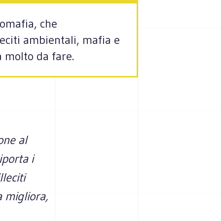
comafia, che
eciti ambientali, mafia e
a molto da fare.
one al
porta i
leciti
a migliora,