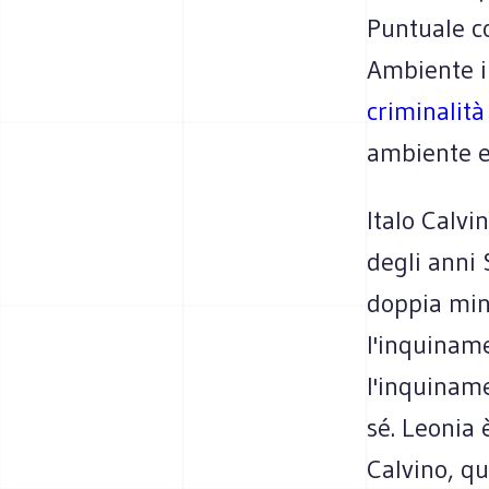
Puntuale c
Ambiente i
criminalit
ambiente e
Italo Calvi
degli anni 
doppia min
l'inquinam
l'inquiname
sé. Leonia 
Calvino, q