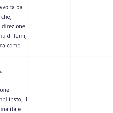
avvolta da
 che,
a direzione
ti di fumi,
nera come
na
l
ione
el testo, il
inalità e