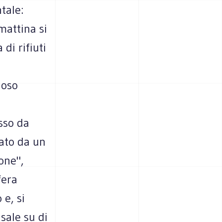
tale:
mattina si
di rifiuti
ioso
osso da
ato da un
one",
fera
 e, si
sale su di