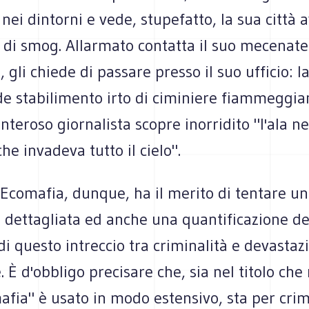
 nei dintorni e vede, stupefatto, la sua città 
 di smog. Allarmato contatta il suo mecenate
, gli chiede di passare presso il suo ufficio: l
e stabilimento irto di ciminiere fiammeggian
enteroso giornalista scopre inorridito "l'ala 
che invadeva tutto il cielo".
 Ecomafia, dunque, ha il merito di tentare u
 dettagliata ed anche una quantificazione de
 questo intreccio tra criminalità e devastaz
 È d'obbligo precisare che, sia nel titolo che n
fia" è usato in modo estensivo, sta per crim