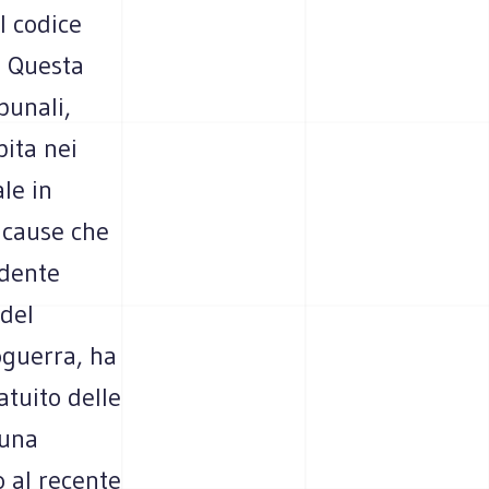
l codice
. Questa
bunali,
pita nei
le in
 cause che
ndente
 del
oguerra, ha
atuito delle
 una
o al recente