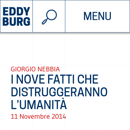
© 2026 EDDYBURG
MENU
INIZIATIVE
CHI SIAMO
SOSTIENICI
CONTATTACI
GIORGIO NEBBIA
I NOVE FATTI CHE
DISTRUGGERANNO
L’UMANITÀ
11 Novembre 2014