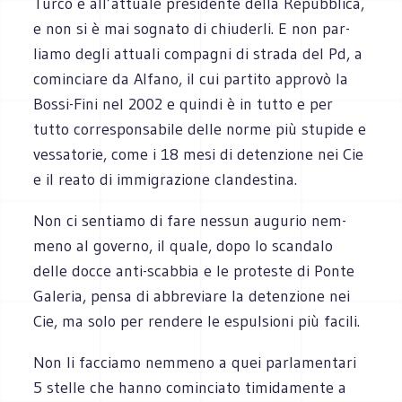
Turco e all’attuale pre­si­dente della Repub­blica,
e non si è mai sognato di chiu­derli. E non par­
liamo degli attuali com­pa­gni di strada del Pd, a
comin­ciare da Alfano, il cui par­tito approvò la
Bossi-Fini nel 2002 e quindi è in tutto e per
tutto cor­re­spon­sa­bile delle norme più stu­pide e
ves­sa­to­rie, come i 18 mesi di deten­zione nei Cie
e il reato di immi­gra­zione clandestina.
Non ci sen­tiamo di fare nes­sun augu­rio nem­
meno al governo, il quale, dopo lo scan­dalo
delle docce anti-scabbia e le pro­te­ste di Ponte
Gale­ria, pensa di abbre­viare la deten­zione nei
Cie, ma solo per ren­dere le espul­sioni più facili.
Non li fac­ciamo nem­meno a quei par­la­men­tari
5 stelle che hanno comin­ciato timi­da­mente a