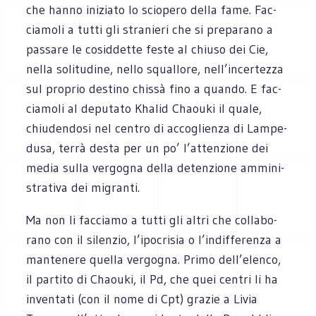
che hanno ini­ziato lo scio­pero della fame. Fac­
cia­moli a tutti gli stra­nieri che si pre­pa­rano a
pas­sare le cosid­dette feste al chiuso dei Cie,
nella soli­tu­dine, nello squal­lore, nell’incertezza
sul pro­prio destino chissà fino a quando. E fac­
cia­moli al depu­tato Kha­lid Chaouki il quale,
chiu­den­dosi nel cen­tro di acco­glienza di Lam­pe­
dusa, terrà desta per un po’ l’attenzione dei
media sulla ver­go­gna della deten­zione ammi­ni­
stra­tiva dei migranti.
Ma non li fac­ciamo a tutti gli altri che col­la­bo­
rano con il silen­zio, l’ipocrisia o l’indifferenza a
man­te­nere quella ver­go­gna. Primo dell’elenco,
il par­tito di Chaouki, il Pd, che quei cen­tri li ha
inven­tati (con il nome di Cpt) gra­zie a Livia