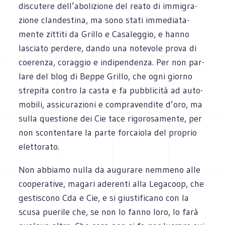
discu­tere dell’abolizione del reato di immi­gra­
zione clan­de­stina, ma sono stati imme­dia­ta­
mente zit­titi da Grillo e Casa­leg­gio, e hanno
lasciato per­dere, dando una note­vole prova di
coe­renza, corag­gio e indi­pen­denza. Per non par­
lare del blog di Beppe Grillo, che ogni giorno
stre­pita con­tro la casta e fa pub­bli­cità ad auto­
mo­bili, assi­cu­ra­zioni e com­pra­ven­dite d’oro, ma
sulla que­stione dei Cie tace rigo­ro­sa­mente, per
non scon­ten­tare la parte for­ca­iola del pro­prio
elettorato.
Non abbiamo nulla da augu­rare nem­meno alle
coo­pe­ra­tive, magari ade­renti alla Lega­coop, che
gesti­scono Cda e Cie, e si giu­sti­fi­cano con la
scusa pue­rile che, se non lo fanno loro, lo farà