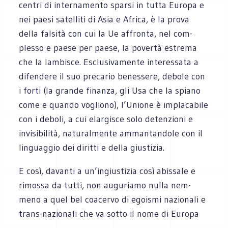
cen­tri di inter­na­mento sparsi in tutta Europa e
nei paesi satel­liti di Asia e Africa, è la prova
della fal­sità con cui la Ue affronta, nel com­
plesso e paese per paese, la povertà estrema
che la lam­bi­sce. Esclu­si­va­mente inte­res­sata a
difen­dere il suo pre­ca­rio benes­sere, debole con
i forti (la grande finanza, gli Usa che la spiano
come e quando vogliono), l’Unione è impla­ca­bile
con i deboli, a cui elar­gi­sce solo deten­zioni e
invi­si­bi­lità, natu­ral­mente amman­tan­dole con il
lin­guag­gio dei diritti e della giustizia.
E così, davanti a un’ingiustizia così abis­sale e
rimossa da tutti, non augu­riamo nulla nem­
meno a quel bel coa­cervo di egoi­smi nazio­nali e
trans-nazionali che va sotto il nome di Europa