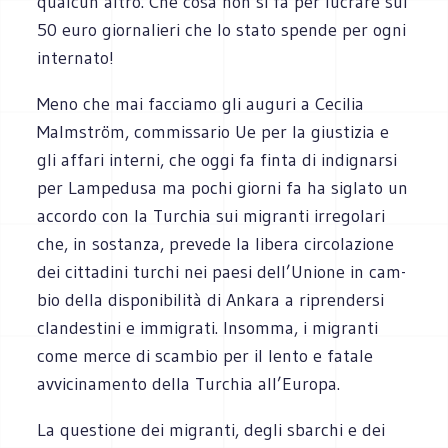
qual­cun altro. Che cosa non si fa per lucrare sui
50 euro gior­na­lieri che lo stato spende per ogni
internato!
Meno che mai fac­ciamo gli auguri a Ceci­lia
Malm­ström, com­mis­sa­rio Ue per la giu­sti­zia e
gli affari interni, che oggi fa finta di indi­gnarsi
per Lam­pe­dusa ma pochi giorni fa ha siglato un
accordo con la Tur­chia sui migranti irre­go­lari
che, in sostanza, pre­vede la libera cir­co­la­zione
dei cit­ta­dini tur­chi nei paesi dell’Unione in cam­
bio della dispo­ni­bi­lità di Ankara a ripren­dersi
clan­de­stini e immi­grati. Insomma, i migranti
come merce di scam­bio per il lento e fatale
avvi­ci­na­mento della Tur­chia all’Europa.
La que­stione dei migranti, degli sbar­chi e dei