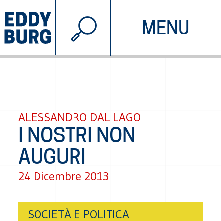
© 2026 EDDYBURG
MENU
INIZIATIVE
CHI SIAMO
SOSTIENICI
CONTATTACI
ALESSANDRO DAL LAGO
I NOSTRI NON
AUGURI
24 Dicembre 2013
SOCIETÀ E POLITICA