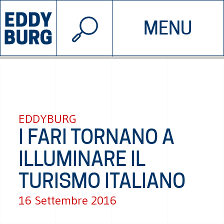
© 2026 EDDYBURG
MENU
INIZIATIVE
CHI SIAMO
SOSTIENICI
CONTATTACI
EDDYBURG
I FARI TORNANO A
ILLUMINARE IL
TURISMO ITALIANO
16 Settembre 2016