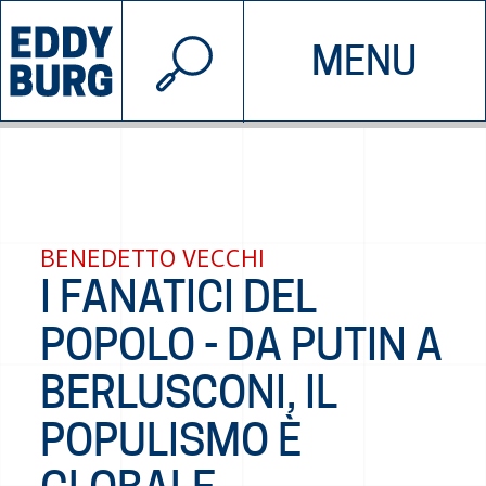
© 2026 EDDYBURG
MENU
INIZIATIVE
CHI SIAMO
SOSTIENICI
CONTATTACI
BENEDETTO VECCHI
I FANATICI DEL
POPOLO - DA PUTIN A
BERLUSCONI, IL
POPULISMO È