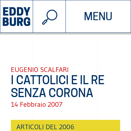
© 2026 EDDYBURG
MENU
INIZIATIVE
CHI SIAMO
SOSTIENICI
CONTATTACI
EUGENIO SCALFARI
I CATTOLICI E IL RE
SENZA CORONA
14 Febbraio 2007
ARTICOLI DEL 2006