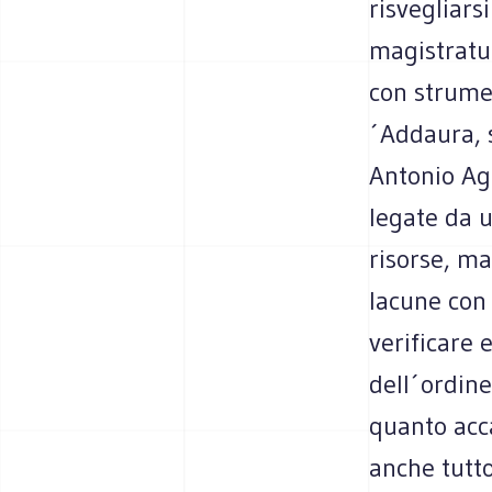
risvegliars
magistratur
con strumen
´Addaura, s
Antonio Ag
legate da u
risorse, ma
lacune con 
verificare 
dell´ordine
quanto acc
anche tutto