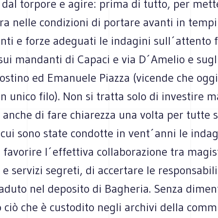
i dal torpore e agire: prima di tutto, per mett
a nelle condizioni di portare avanti in tempi
ti e forze adeguati le indagini sull´attento fa
ui mandanti di Capaci e via D´Amelio e sugli
ostino ed Emanuele Piazza (vicende che ogg
n unico filo). Non si tratta solo di investire 
 anche di fare chiarezza una volta per tutte s
cui sono state condotte in vent´anni le indagi
e favorire l´effettiva collaborazione tra magist
 e servizi segreti, di accertare le responsabili
aduto nel deposito di Bagheria. Senza dimen
 ciò che è custodito negli archivi della comm