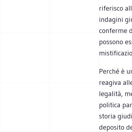
riferisco a
indagini gi
conferme de
possono ess
mistificazi
Perché è un
reagiva al
legalità, m
politica p
storia giud
deposito d