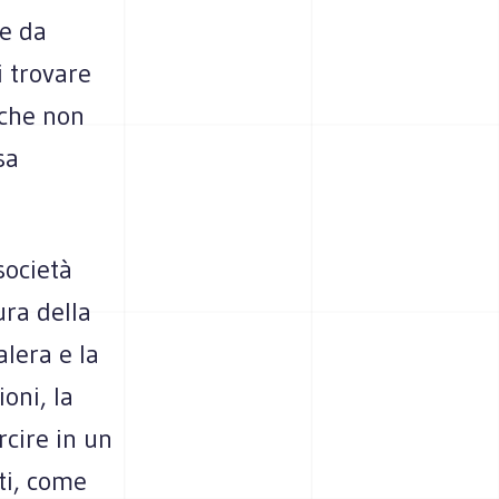
se da
i trovare
 che non
sa
società
ura della
alera e la
oni, la
rcire in un
ti, come