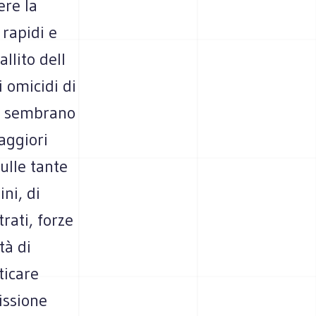
ere la
 rapidi e
llito dell
 omicidi di
i sembrano
maggiori
ulle tante
ni, di
rati, forze
tà di
ticare
issione