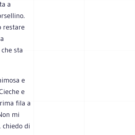
ta a
rsellino.
o restare
ta
a che sta
animosa e
 Cieche e
rima fila a
 Non mi
, chiedo di