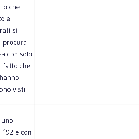
tto che
to e
ati si
a procura
sa con solo
n fatto che
 hanno
ono visti
è uno
l ´92 e con