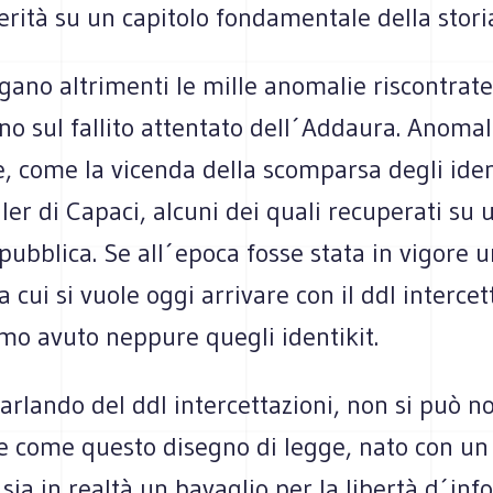
verità su un capitolo fondamentale della storia
gano altrimenti le mille anomalie riscontrate
o sul fallito attentato dell´Addaura. Anomal
, come la vicenda della scomparsa degli iden
ller di Capaci, alcuni dei quali recuperati su
pubblica. Se all´epoca fosse stata in vigore 
 cui si vuole oggi arrivare con il ddl intercet
o avuto neppure quegli identikit.
arlando del ddl intercettazioni, non si può n
re come questo disegno di legge, nato con un
 sia in realtà un bavaglio per la libertà d´in