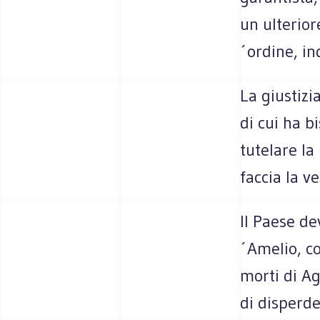
un ulterior
´ordine, in
La giustizi
di cui ha b
tutelare la
faccia la v
Il Paese de
´Amelio, co
morti di Ag
di disperde