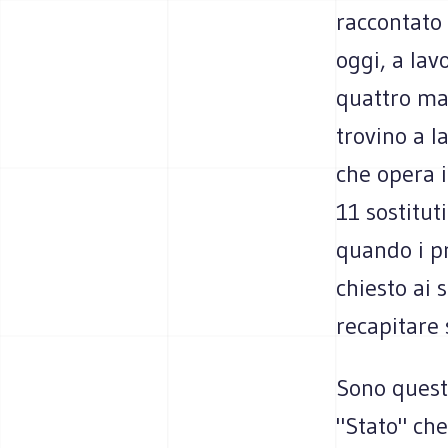
raccontato 
oggi, a lav
quattro mag
trovino a l
che opera i
11 sostitut
quando i p
chiesto ai s
recapitare s
Sono questi
"Stato" che