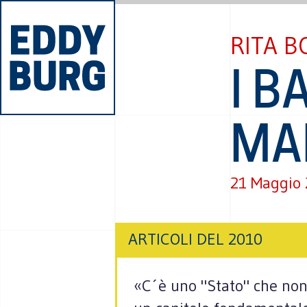
RITA B
I B
MA
21 Maggio
ARTICOLI DEL 2010
«C´è uno "Stato" che non v