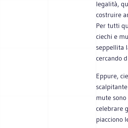
legalità, q
costruire a
Per tutti q
ciechi e mu
seppellita 
cercando d
Eppure, cie
scalpitante
mute sono s
celebrare g
piacciono l