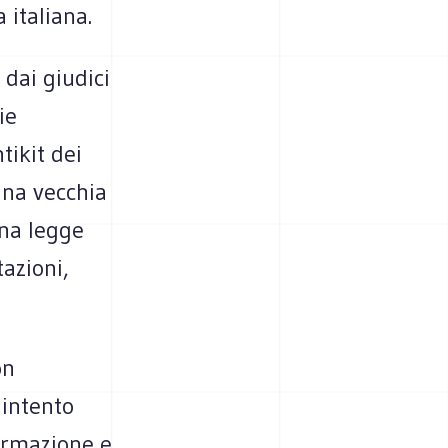
 italiana.
 dai giudici
ie
tikit dei
 una vecchia
una legge
tazioni,
on
 intento
formazione e