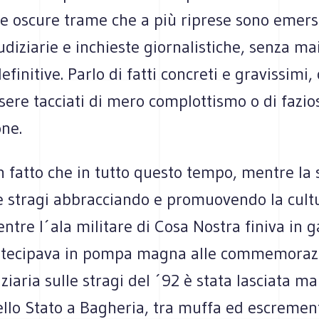
lle oscure trame che a più riprese sono emer
udiziarie e inchieste giornalistiche, senza ma
finitive. Parlo di fatti concreti e gravissimi,
ere tacciati di mero complottismo o di fazio
one.
 fatto che in tutto questo tempo, mentre la 
le stragi abbracciando e promuovendo la cult
entre l´ala militare di Cosa Nostra finiva in g
artecipava in pompa magna alle commemorazi
iziaria sulle stragi del ´92 è stata lasciata ma
ello Stato a Bagheria, tra muffa ed escremen