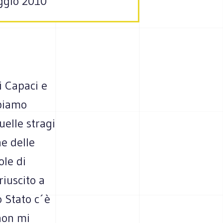
aggio 2010
i Capaci e
bbiamo
uelle stragi
e delle
ole di
iuscito a
 Stato c´è
 non mi