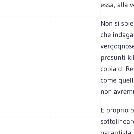
essa, alla 
Non si spie
che indagan
vergognose
presunti ki
copia di Re
come quella
non avremm
E proprio p
sottolinea
garantista,