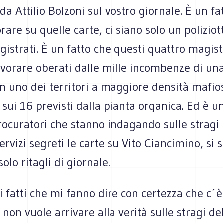
da Attilio Bolzoni sul vostro giornale. È un fa
orare su quelle carte, ci siano solo un poliziot
istrati. È un fatto che questi quattro magistr
avorare oberati dalle mille incombenze di un
n uno dei territori a maggiore densità mafio
i sui 16 previsti dalla pianta organica. Ed è u
rocuratori che stanno indagando sulle stragi
ervizi segreti le carte su Vito Ciancimino, si s
olo ritagli di giornale.
 fatti che mi fanno dire con certezza che c´
 non vuole arrivare alla verità sulle stragi de