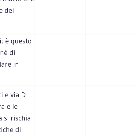
e dell
i: è questo
 né di
dare in
i e via D
ra e le
 si rischia
iche di