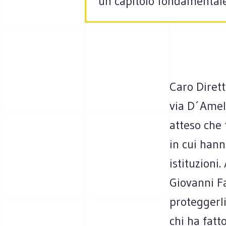
un capitolo fondamentale
Caro Dirett
via D´Amel
atteso che 
in cui hann
istituzioni
Giovanni Fa
proteggerli
chi ha fatt