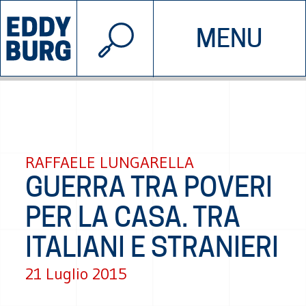
© 2026 EDDYBURG
MENU
INIZIATIVE
CHI SIAMO
SOSTIENICI
CONTATTACI
RAFFAELE LUNGARELLA
GUERRA TRA POVERI
PER LA CASA. TRA
ITALIANI E STRANIERI
21 Luglio 2015