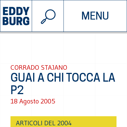
© 2026 EDDYBURG
MENU
INIZIATIVE
CHI SIAMO
SOSTIENICI
CONTATTACI
CORRADO STAJANO
GUAI A CHI TOCCA LA
P2
18 Agosto 2005
ARTICOLI DEL 2004