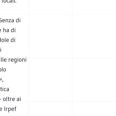
locali.
 Senza di
e ha di
ole di
i
lle regioni
olo
»,
tica
 oltre ai
e Irpef