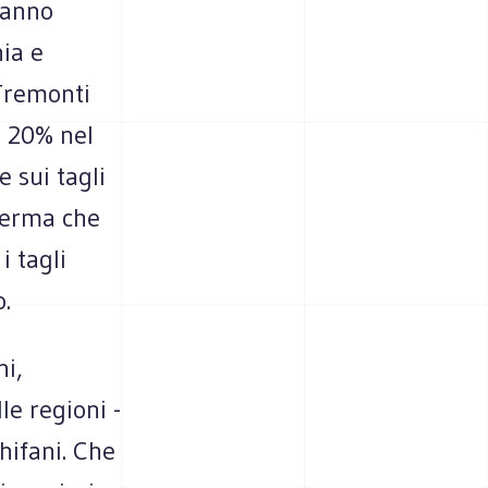
hanno
nia e
«Tremonti
l 20% nel
e sui tagli
fferma che
 tagli
o.
ni,
le regioni -
hifani. Che