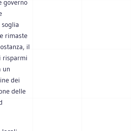
 e governo
e
a soglia
re rimaste
ostanza, il
i risparmi
a un
ine dei
one delle
d