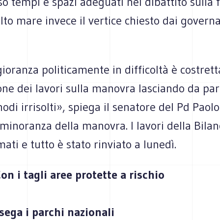
 tempi e spazi adeguati nel dibattito sulla f
lto mare invece il vertice chiesto dai governa
ranza politicamente in difficoltà è costretta
one dei lavori sulla manovra lasciando da part
nodi irrisolti», spiega il senatore del Pd Paolo
 minoranza della manovra. I lavori della Bilanc
mati e tutto è stato rinviato a lunedì.
on i tagli aree protette a rischio
sega i parchi nazionali