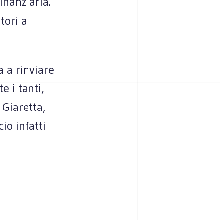
inanziaria.
tori a
 a rinviare
e i tanti,
 Giaretta,
io infatti