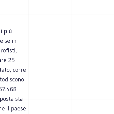
i più
e se in
ofisti,
are 25
tato, corre
stodiscono
(57.468
sposta sta
he il paese