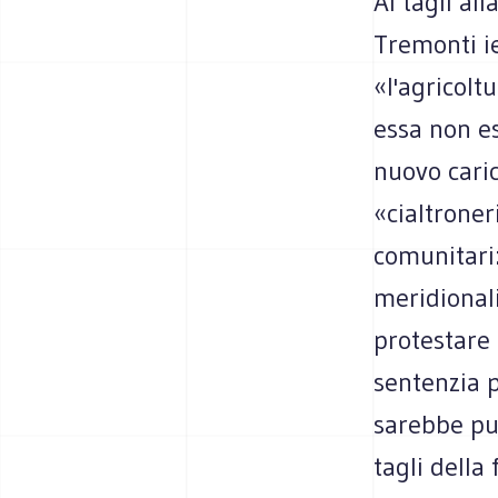
Ai tagli al
Tremonti ie
«l'agricolt
essa non es
nuovo caric
«cialtroner
comunitari
meridionali
protestare 
sentenzia p
sarebbe pur
tagli della 