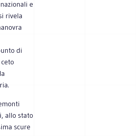
nazionali e
i rivela
manovra
punto di
 ceto
la
ia.
remonti
, allo stato
sima scure