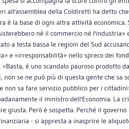
la spesa si accompagna la scure contro gli enti 
ri all'assemblea della Coldiretti ha detto che
ura è la base di ogni altra attività economica.
isterebbero né il commercio né l'industria» 
ato a testa bassa le regioni del Sud accusand
ia» e «irresponsabilità» nello spreco dei fond
: «Basta, è uno scandalo pauroso prodotto da
, non se ne può più di questa gente che sa s
e non sa fare servizio pubblico per i cittadini
adanamente il ministro dell'Economia. La cri
e giusta. Però è sospetta. Perché il governo -
finanziaria - si appresta a inasprire le aliquot