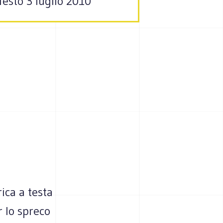
festo 3 luglio 2010
ica a testa
r lo spreco