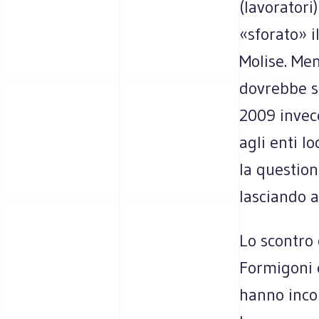
(lavoratori
«sforato» i
Molise. Men
dovrebbe sp
2009 invece
agli enti l
la questio
lasciando ai
Lo scontro 
Formigoni e
hanno incon