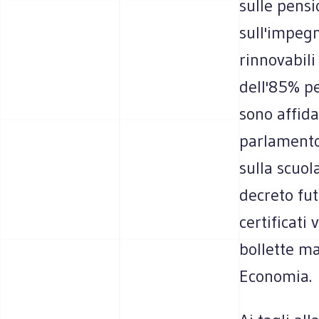
sulle pensi
sull'impegn
rinnovabili 
dell'85% pe
sono affidat
parlamento
sulla scuol
decreto fut
certificati
bollette m
Economia.