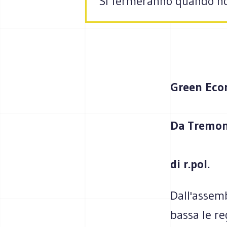
Si fermeranno quando non
Green Ec
Da Tremont
di r.pol.
Dall'assemb
bassa le re