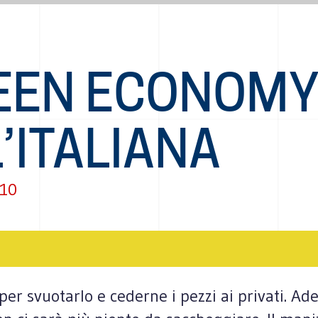
EEN ECONOM
’ITALIANA
010
r svuotarlo e cederne i pezzi ai privati. Ades