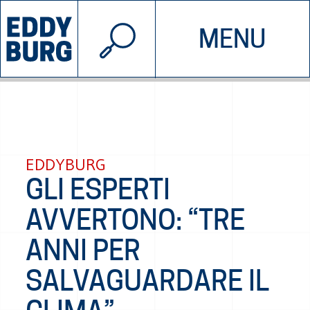
© 2026 EDDYBURG
MENU
INIZIATIVE
CHI SIAMO
SOSTIENICI
CONTATTACI
EDDYBURG
GLI ESPERTI
AVVERTONO: “TRE
ANNI PER
SALVAGUARDARE IL