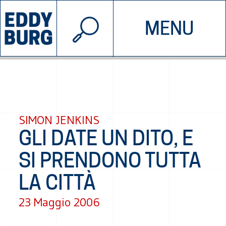
© 2026 EDDYBURG
MENU
INIZIATIVE
CHI SIAMO
SOSTIENICI
CONTATTACI
SIMON JENKINS
GLI DATE UN DITO, E
SI PRENDONO TUTTA
LA CITTÀ
23 Maggio 2006