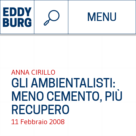
© 2026 EDDYBURG
MENU
INIZIATIVE
CHI SIAMO
SOSTIENICI
CONTATTACI
ANNA CIRILLO
GLI AMBIENTALISTI:
MENO CEMENTO, PIÙ
RECUPERO
11 Febbraio 2008