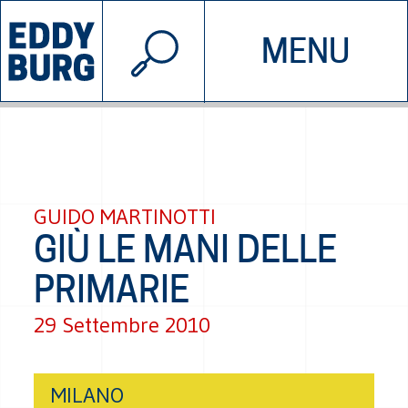
© 2026 EDDYBURG
MENU
INIZIATIVE
CHI SIAMO
SOSTIENICI
CONTATTACI
GUIDO MARTINOTTI
GIÙ LE MANI DELLE
PRIMARIE
29 Settembre 2010
MILANO