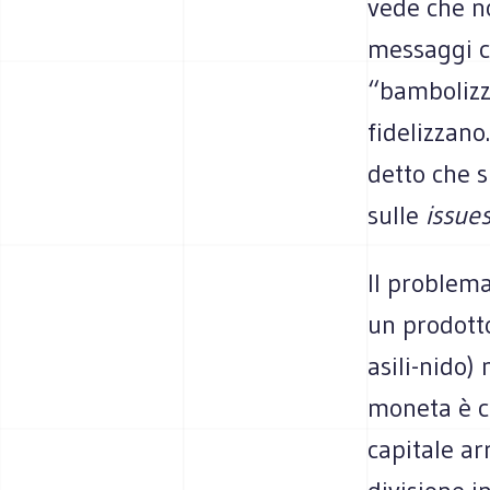
vede che no
messaggi co
“bambolizz
fidelizzan
detto che s
sulle
issue
Il problema
un prodotto
asili-nido)
moneta è co
capitale ar