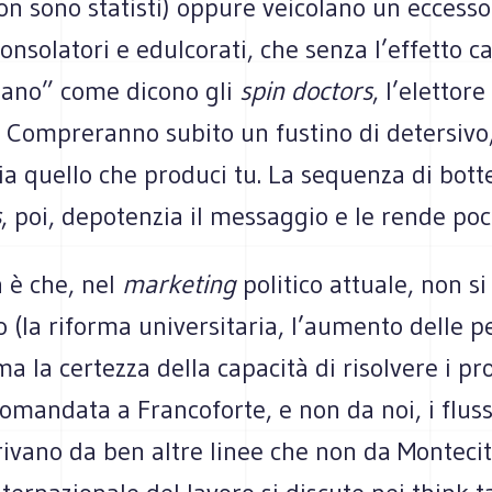
n sono statisti) oppure veicolano un eccesso
nsolatori e edulcorati, che senza l’effetto c
ano” come dicono gli
spin doctors
, l’elettor
o. Compreranno subito un fustino di detersiv
ia quello che produci tu. La sequenza di bott
s
, poi, depotenzia il messaggio e le rende poco
 è che, nel
marketing
politico attuale, non s
 (la riforma universitaria, l’aumento delle pe
 ma la certezza della capacità di risolvere i pr
mandata a Francoforte, e non da noi, i fluss
rivano da ben altre linee che non da Montecit