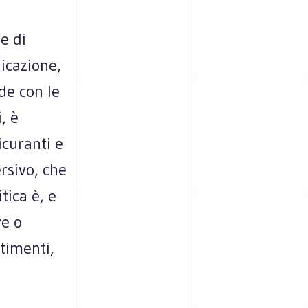
ne di
icazione,
nde con le
, è
curanti e
ersivo, che
tica è, e
ve o
timenti,