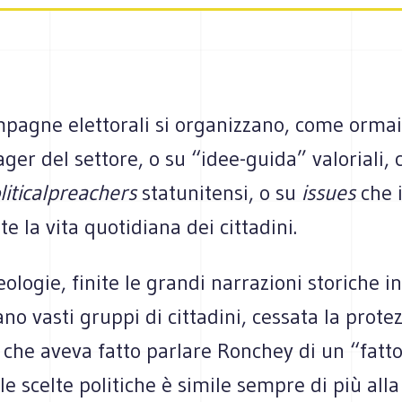
mpagne elettorali si organizzano, come orma
ager del settore, o su “idee-guida” valoriali, 
litical
preachers
statunitensi, o su
issues
che 
e la vita quotidiana dei cittadini.
eologie, finite le grandi narrazioni storiche in
ano vasti gruppi di cittadini, cessata la prote
 che aveva fatto parlare Ronchey di un “fatto
le scelte politiche è simile sempre di più al