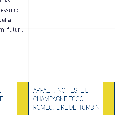
tanks
 nessuno
della
mi futuri.
È
APPALTI, INCHIESTE E
E
CHAMPAGNE ECCO
ROMEO, IL RE DEI TOMBINI