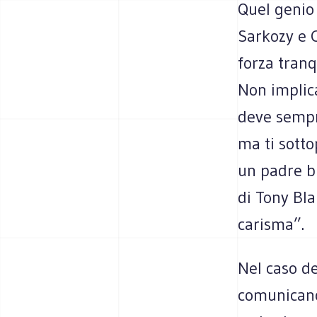
Quel genio 
Sarkozy e C
forza tranq
Non implica
deve sempr
ma ti sott
un padre bu
di Tony Bla
carisma”.
Nel caso d
comunicano 