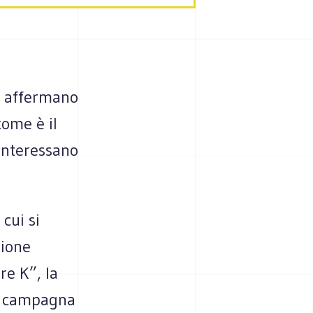
i affermano
come è il
interessano
 cui si
zione
re K”, la
la campagna