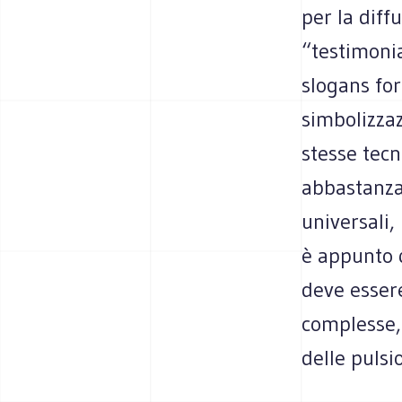
per la diff
“testimonia
slogans for
simbolizzaz
stesse tecn
abbastanza
universali,
è appunto q
deve esser
complesse, 
delle pulsio