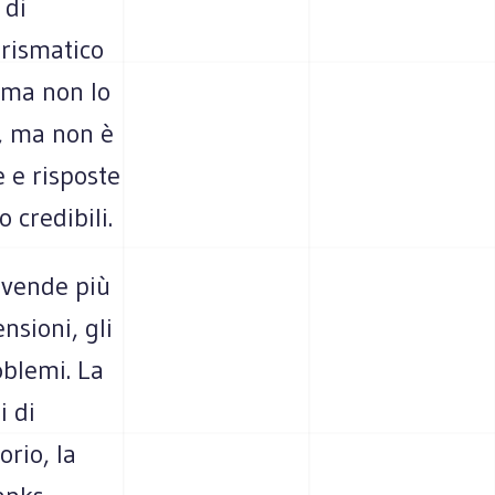
 di
arismatico
e ma non lo
o, ma non è
e e risposte
 credibili.
i vende più
nsioni, gli
oblemi. La
i di
orio, la