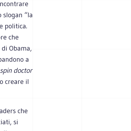
incontrare
o slogan “la
 politica.
ore che
” di Obama,
bbandono a
spin doctor
 creare il
eaders che
ati, si