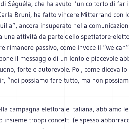
di Séguéla, che ha avuto l’unico torto di far 
arla Bruni, ha fatto vincere Mitterrand con l
uilla”, ancora insuperato nella comunicazione
 una attività da parte dello spettatore-elett
e rimanere passivo, come invece il “we can
opone il messaggio di un lento e piacevole a
ono, forte e autorevole. Poi, come diceva lo
ir, “noi possiamo fare tutto, ma non possiamo
ella campagna elettorale italiana, abbiamo l
insieme troppi concetti (e spesso abborracci