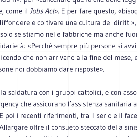
e, come il
Jobs Act
». E per fare que­sto, «biso
if­fon­dere e col­ti­vare una cul­tura dei diritti»
solo se stiamo nelle fab­bri­che ma anche fuo
i­da­rietà: «Per­ché sem­pre più per­sone si avvi­
 dicendo che non arri­vano alla fine del mese, e
­sone noi dob­biamo dare risposte».
a sal­da­tura con i gruppi cat­to­lici, e con asso­
ency che assi­cu­rano l’assistenza sani­ta­ria 
E poi i recenti rife­ri­menti, tra il serio e il fa
 Allar­gare oltre il con­sueto stec­cato della sini­