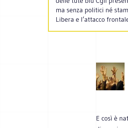
delle tute blu Cgil prese
ma senza politici né stam
Libera e l’attacco frontal
E così è na