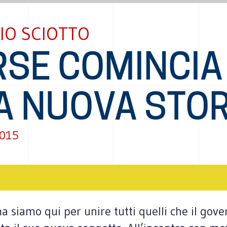
IO SCIOTTO
RSE COMINCIA
A NUOVA STOR
2015
 siamo qui per unire tutti quelli che il gover