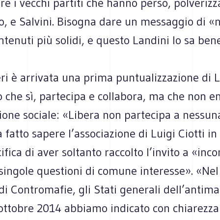
e i vec­chi par­titi che hanno perso, pol­ve­riz­z
o, e Sal­vini. Biso­gna dare un mes­sag­gio di «
n­te­nuti più solidi, e que­sto Lan­dini lo sa ben
i è arri­vata una prima pun­tua­liz­za­zione di 
 che sì, par­te­cipa e col­la­bora, ma che non e
zione sociale: «Libera non par­te­cipa a nes­suna
a fatto sapere l’associazione di Luigi Ciotti in
i­fica di aver sol­tanto rac­colto l’invito a «inco
 sin­gole que­stioni di comune inte­resse». «Nel
 di Con­tro­ma­fie, gli Stati gene­rali dell’antima
ttobre 2014 abbiamo indi­cato con chia­rezza 