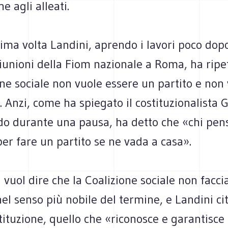
ne agli alleati.
ima volta Lan­dini, aprendo i lavori poco dop
riu­nioni della Fiom nazio­nale a Roma, ha ripe
zione sociale non vuole essere un par­tito e non
. Anzi, come ha spie­gato il costi­tu­zio­na­li­sta
do durante una pausa, ha detto che «chi pen
er fare un par­tito se ne vada a casa».
vuol dire che la Coa­li­zione sociale non fac­cia 
nel senso più nobile del ter­mine, e Lan­dini cit
i­tu­zione, quello che «rico­no­sce e garan­ti­sce i