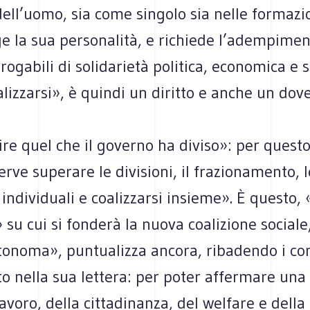
i dell’uomo, sia come sin­golo sia nelle for­ma­zi
ge la sua per­so­na­lità, e richiede l’adempime
o­ga­bili di soli­da­rietà poli­tica, eco­no­mica e 
­liz­zarsi», è quindi un diritto e anche un dove
ire quel che il governo ha diviso»: per que­sto
rve supe­rare le divi­sioni, il fra­zio­na­mento, le
e indi­vi­duali e coa­liz­zarsi insieme». È que­sto, 
» su cui si fon­derà la nuova coa­li­zione sociale
o­noma», pun­tua­lizza ancora, riba­dendo i con
to nella sua let­tera: per poter affer­mare una
voro, della cit­ta­di­nanza, del wel­fare e della