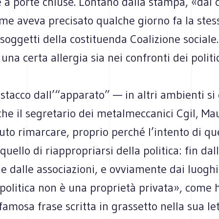
e a porte chiuse. Lon­tano dalla stampa, «dal 
e aveva pre­ci­sato qual­che giorno fa la ste
 sog­getti della costi­tuenda Coa­li­zione sociale
a certa aller­gia sia nei con­fronti dei poli­ti
stacco dall’“apparato” — in altri ambienti si
e il segre­ta­rio dei metal­mec­ca­nici Cgil, Mau­
luto rimar­care, pro­prio per­ché l’intento di q
quello di riap­pro­priarsi della poli­tica: fin da
 dalle asso­cia­zioni, e ovvia­mente dai luo­ghi
 poli­tica non è una pro­prietà pri­vata», come 
famosa frase scritta in gras­setto nella sua let