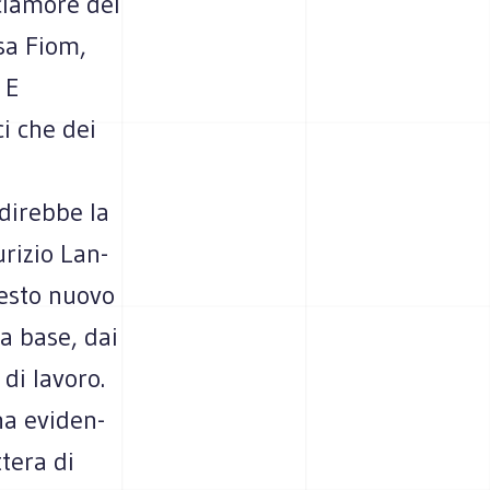
cla­more dei
ssa Fiom,
. E
ci che dei
 direbbe la
ri­zio Lan­
ue­sto nuovo
lla base, dai
 di lavoro.
ha evi­den­
­tera di