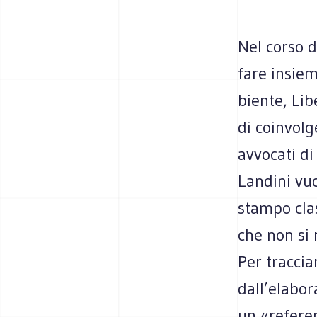
Nel corso de
fare insie
biente, Libe
di coin­vol­
avvo­cati di
Lan­dini vuo
stampo clas­
che non si 
Per trac­cia
dall’elabor
un «refe­re