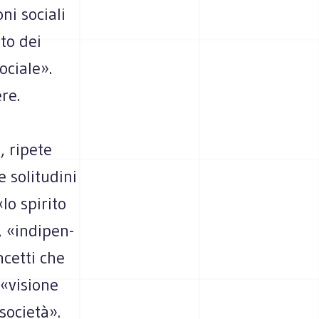
oni sociali
nto dei
sociale».
re.
, ripete
 soli­tu­dini
«lo spi­rito
, «indi­pen­
­cetti che
 «visione
 società».