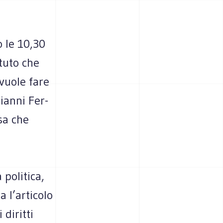
o le 10,30
­tuto che
 vuole fare
 Gianni Fer­
sa che
poli­tica,
a l’articolo
 diritti