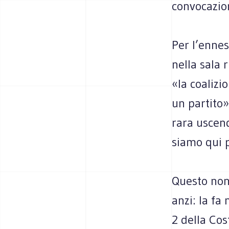
con­vo­ca­zio
Per l’ennes
nella sala 
«la coa­li­
un par­tito»
rara uscen
siamo qui p
Que­sto non 
anzi: la fa 
2 della Cost