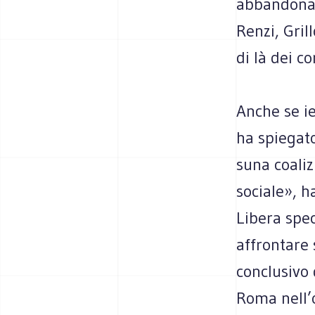
abban­do­nar
Renzi, Grill
di là dei co
Anche se ier
ha spie­gato
suna coa­li­
sociale», h
Libera spe­c
affron­tare
con­clu­sivo
Roma nell’o