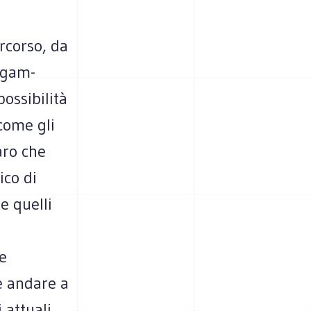
er­corso, da
egam­
s­si­bi­lità
, come gli
iaro che
ico di
he quelli
re
e andare a
 attuali