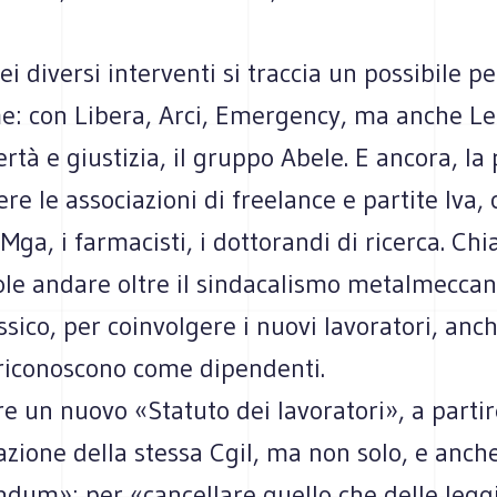
i diversi inter­venti si trac­cia un pos­si­bile p
me: con Libera, Arci, Emer­gency, ma anche L
rtà e giu­sti­zia, il gruppo Abele. E ancora, la po
gere le asso­cia­zioni di free­lance e par­tite Iva
 Mga, i far­ma­ci­sti, i dot­to­randi di ricerca. Ch
le andare oltre il sin­da­ca­li­smo metal­mec­ca­n
sico, per coin­vol­gere i nuovi lavo­ra­tori, anc
rico­no­scono come dipendenti.
re un nuovo «Sta­tuto dei lavo­ra­tori», a par­ti
azione della stessa Cgil, ma non solo, e anch
n­dum»: per «can­cel­lare quello che delle leggi