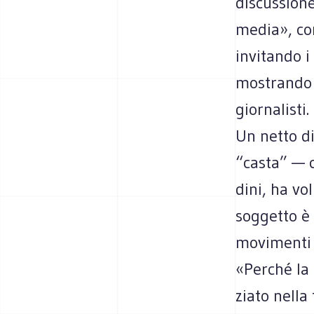
discus­sion
media», com
invi­tando i
mostrando un
giornalisti.
Un netto di
“casta” — ch
dini, ha vo
sog­getto è 
movi­menti e
«Per­ché la
ziato nella 