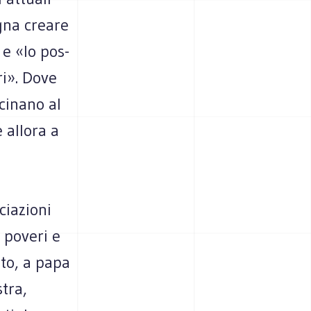
­gna creare
, e «lo pos­
ri». Dove
ci­nano al
 allora a
cia­zioni
a poveri e
ceto, a papa
stra,