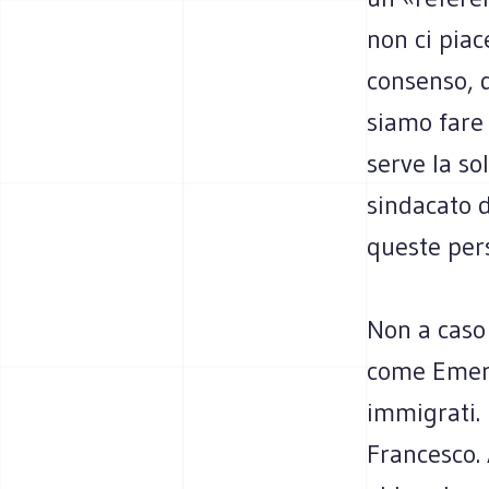
non ci piac
con­senso, d
siamo fare 
serve la sol
sin­da­cato
que­ste per
Non a caso l
come Emer­g
immi­grati. 
Fran­ce­sco.