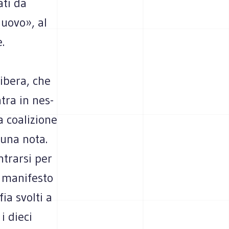
ati da
nuovo», al
e.
Libera, che
ntra in nes­
 coa­li­zione
 una nota.
n­trarsi per
 mani­fe­sto
fia svolti a
i dieci