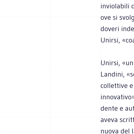
invio­la­bil
ove si svol
doveri inde­r
Unirsi, «coa
Unirsi, «un
Lan­dini, «se
col­let­tive 
inno­va­tivo
dente e aut
aveva scrit
nuova del la