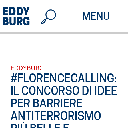
© 2026 EDDYBURG
MENU
INIZIATIVE
CHI SIAMO
SOSTIENICI
CONTATTACI
EDDYBURG
#FLORENCECALLING:
IL CONCORSO DI IDEE
PER BARRIERE
ANTITERRORISMO