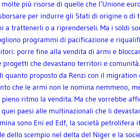
 molte più risorse di quelle che l’Unione eur
sborsare per indurre gli Stati di origine o di 
i a trattenerli o a riprenderseli. Ma i soldi so
gliono programmi di pacificazione e riqualif
ritori: porre fine alla vendita di armi e blocca
e progetti che devastano territori e comunità.
di quanto proposto da Renzi con il migration
to che le armi non le nomina nemmeno, me
pieno ritmo la vendita. Ma che vorrebbe affi
i quei paesi alle multinazionali che li devasta
ina sono Eni ed Edf, la società petrolifera i
e dello scempio nel delta del Niger e la soci