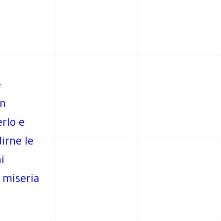
e
un
rlo e
irne le
i
, miseria