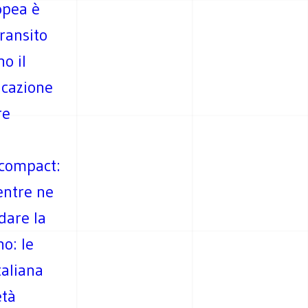
opea è
transito
no il
icazione
re
 compact:
ntre ne
dare la
no: le
taliana
età