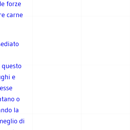
le forze
ire carne
sediato
n questo
ughi e
tesse
ntano o
ando la
meglio di