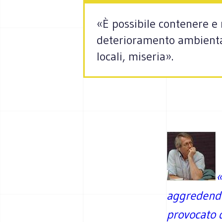
«È possibile contenere e 
deterioramento ambiental
locali, miseria».
«
aggredendo
provocato d