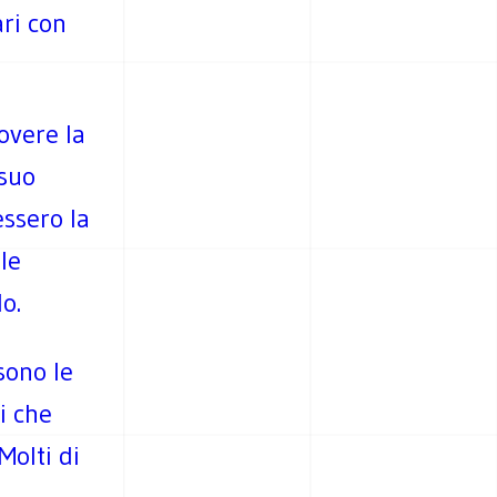
ari con
overe la
 suo
essero la
le
o.
sono le
i che
Molti di