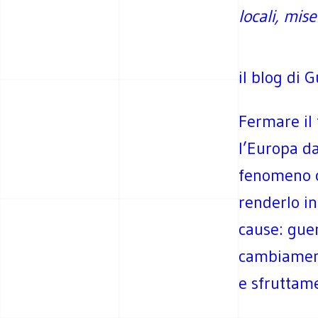
locali, mise
il blog di 
Fermare il
l’Europa da
fenomeno c
renderlo in
cause: gue
cambiamenti
e sfruttame