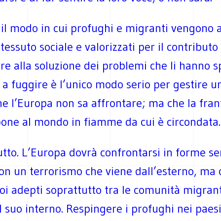
il modo in cui profughi e migranti vengono a
 tessuto sociale e valorizzati per il contributo
e alla soluzione dei problemi che li hanno sp
a fuggire è l’unico modo serio per gestire u
he l’Europa non sa affrontare; ma che la fra
pone al mondo in fiamme da cui è circondata.
utto. L’Europa dovrà confrontarsi in forme s
on un terrorismo che viene dall’esterno, ma 
uoi adepti soprattutto tra le comunità migrant
l suo interno. Respingere i profughi nei paesi