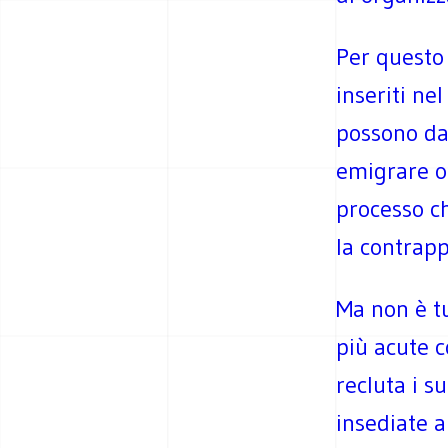
Per questo 
inseriti nel
possono dar
emigrare o 
processo c
la contrap
Ma non è t
più acute c
recluta i s
insediate a