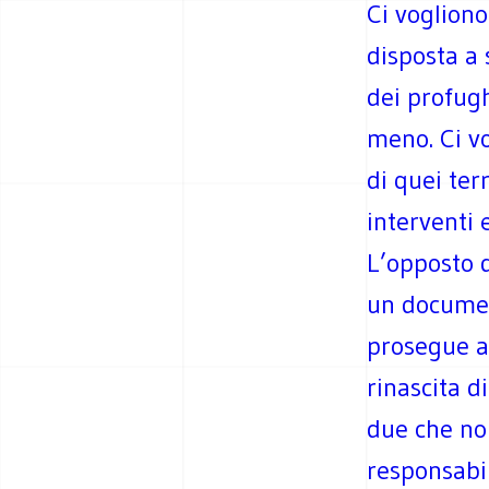
Ci vogliono
disposta a 
dei profugh
meno. Ci vo
di quei ter
interventi 
L’opposto 
un documen
prosegue a 
rinascita d
due che nom
responsabil