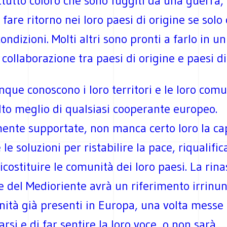
ttutto coloro che sono fuggiti da una guerra,
fare ritorno nei loro paesi di origine se solo
ondizioni. Molti altri sono pronti a farlo in un
 collaborazione tra paesi di origine e paesi di
que conoscono i loro territori e le loro comu
lto meglio di qualsiasi cooperante europeo.
nte supportate, non manca certo loro la cap
le soluzioni per ristabilire la pace, riqualifica
ricostituire le comunità dei loro paesi. La rina
 e del Medioriente avrà un riferimento irrinun
nità già presenti in Europa, una volta messe
arsi e di far sentire la loro voce, o non sarà.