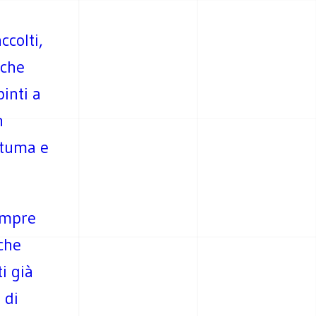
ccolti,
 che
inti a
n
ntuma e
empre
che
i già
 di