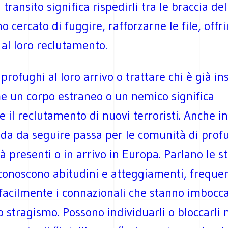
 transito significa rispedirli tra le braccia del
o cercato di fuggire, rafforzarne le file, offr
al loro reclutamento.
 profughi al loro arrivo o trattare chi è già in
me un corpo estraneo o un nemico significa
il reclutamento di nuovi terroristi. Anche i
ada da seguire passa per le comunità di prof
à presenti o in arrivo in Europa. Parlano le s
 conoscono abitudini e atteggiamenti, freque
 facilmente i connazionali che stanno imbocc
o stragismo. Possono individuarli o bloccarli 