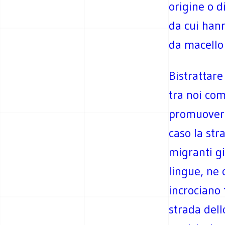
origine o di
da cui hann
da macello 
Bistrattare
tra noi co
promuovere 
caso la str
migranti gi
lingue, ne
incrociano
strada dell