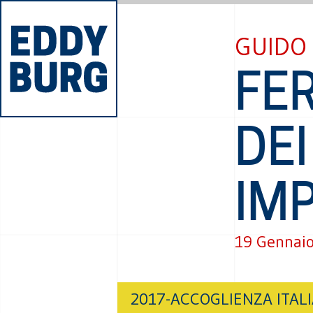
GUIDO 
FE
DEI
IMP
19 Gennai
2017-ACCOGLIENZA ITAL