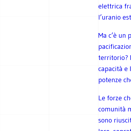
elettrica f
l’uranio es
Ma c’è un 
pacificazio
territorio?
capacità e 
potenze ch
Le forze c
comunità mi
sono riusci