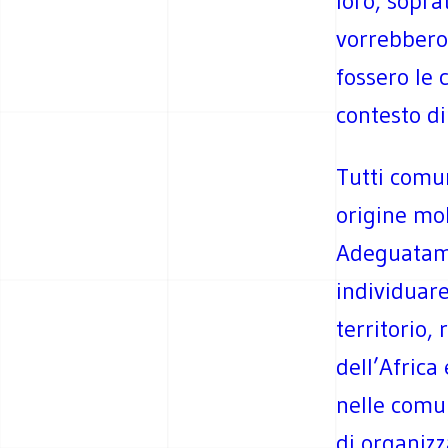
loro, sopra
vorrebbero 
fossero le c
contesto di
Tutti comun
origine mo
Adeguatame
individuare 
territorio, 
dell’Africa
nelle comu
di organizz