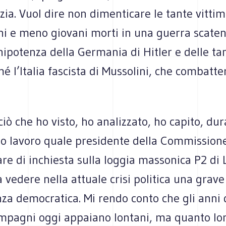
ia. Vuol dire non dimenticare le tante vittime 
ni e meno giovani morti in una guerra scaten
nnipotenza della Germania di Hitler e delle ta
mé l’Italia fascista di Mussolini, che combatte
iò che ho visto, ho analizzato, ho capito, dur
io lavoro quale presidente della Commission
e di inchiesta sulla loggia massonica P2 di Li
 vedere nella attuale crisi politica una grave
a democratica. Mi rendo conto che gli anni d
ompagni oggi appaiano lontani, ma quanto lo