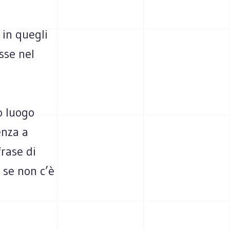
 in quegli
sse nel
o luogo
enza a
frase di
 se non c’è