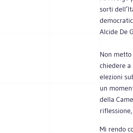
sorti dell’I
democratich
Alcide De G
Non metto i
chiedere a 
elezioni su
un momento 
della Came
riflessione,
Mi rendo c