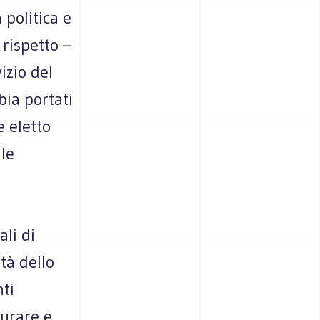
politica e
 rispetto –
izio del
bia portati
e eletto
le
li di
ità dello
ti
turare e