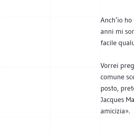
Anch’io ho 
anni mi son
facile qual
Vorrei preg
comune scel
posto, pret
Jacques Ma
amicizia».