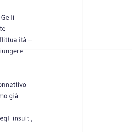
Gelli
to
ittualità –
giungere
onnettivo
mo già
gli insulti,