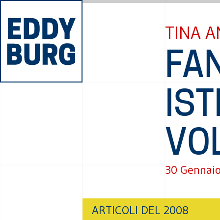
TINA A
FA
IST
VOL
30 Gennai
ARTICOLI DEL 2008