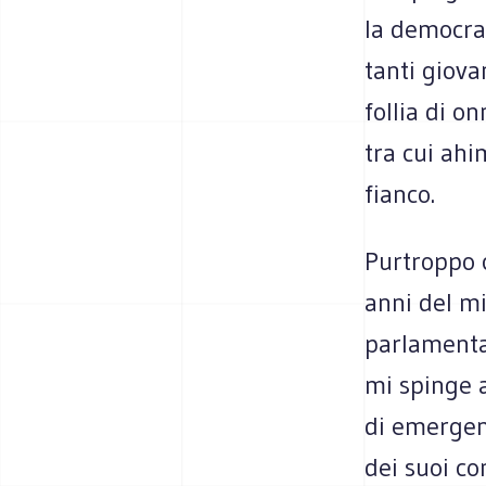
la democraz
tanti giova
follia di o
tra cui ahi
fianco.
Purtroppo c
anni del m
parlamentar
mi spinge a
di emergenz
dei suoi c