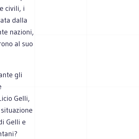
civili, i
ata dalla
nte nazioni,
rono al suo
ante gli
e
cio Gelli,
 situazione
i Gelli e
ntani?