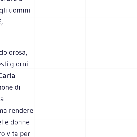
agli uomini
,
dolorosa,
sti giorni
 Carta
mone di
la
 ma rendere
elle donne
ro vita per