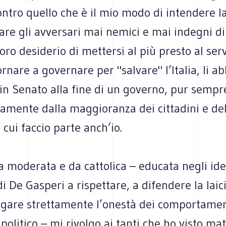
tro quello che è il mio modo di intendere la 
are gli avversari mai nemici e mai indegni di
loro desiderio di mettersi al più presto al serv
ornare a governare per "salvare" l’Italia, li ab
in Senato alla fine di un governo, pur sempr
amente dalla maggioranza dei cittadini e del
 cui faccio parte anch’io.
a moderata e da cattolica – educata negli idea
di De Gasperi a rispettare, a difendere la laic
legare strettamente l’onestà dei comportamen
 politico – mi rivolgo ai tanti che ho visto ma