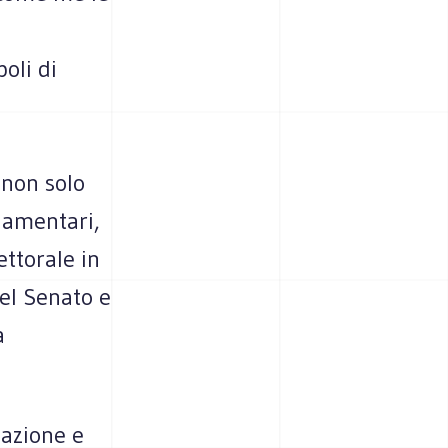
oli di
 non solo
rlamentari,
ttorale in
del Senato e
a
nazione e