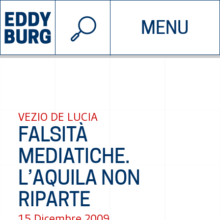
© 2026 EDDYBURG
MENU
INIZIATIVE
CHI SIAMO
SOSTIENICI
CONTATTACI
VEZIO DE LUCIA
FALSITÀ
MEDIATICHE.
L’AQUILA NON
RIPARTE
15 Dicembre 2009