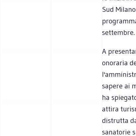
Sud Milano
programma d
settembre.
A presentar
onoraria de
l'amminist
sapere ai m
ha spiegato
attira turi
distrutta d
sanatorie s