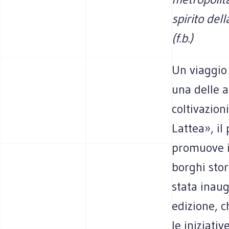
spirito del
(f.b.)
Un viaggio
una delle a
coltivazion
Lattea», il
promuove il
borghi stor
stata inaug
edizione, c
le iniziati