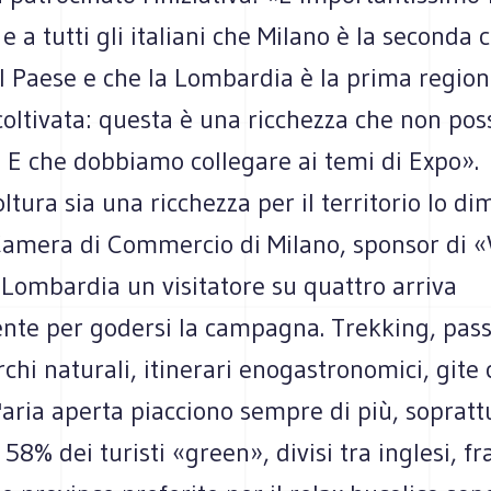
e a tutti gli italiani che Milano è la seconda c
el Paese e che la Lombardia è la prima regio
coltivata: questa è una ricchezza che non po
 E che dobbiamo collegare ai temi di Expo».
oltura sia una ricchezza per il territorio lo di
 Camera di Commercio di Milano, sponsor di «
 Lombardia un visitatore su quattro arriva
ente per godersi la campagna. Trekking, pas
rchi naturali, itinerari enogastronomici, gite c
'aria aperta piacciono sempre di più, soprattu
l 58% dei turisti «green», divisi tra inglesi, fr