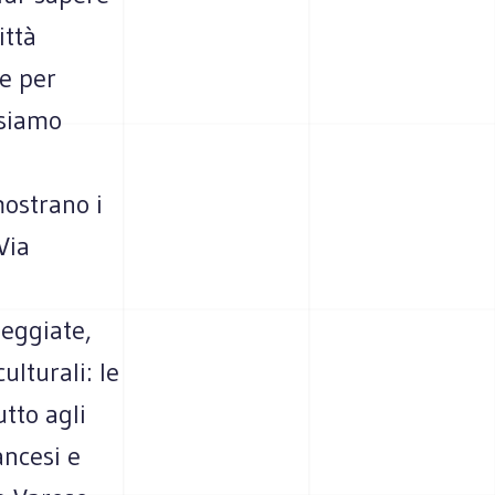
ittà
ne per
ssiamo
mostrano i
Via
seggiate,
ulturali: le
tto agli
ancesi e