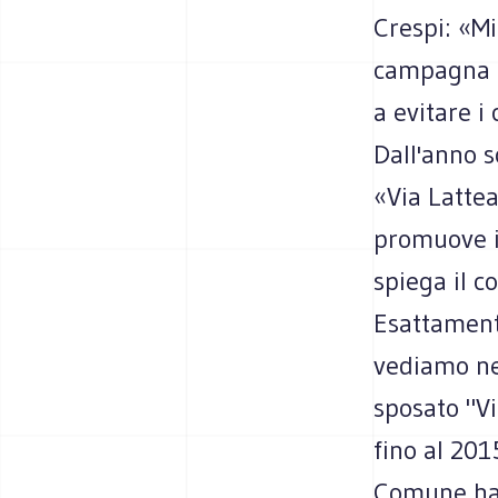
Crespi: «Mi
campagna lo
a evitare i
Dall'anno s
«Via Lattea
promuove il
spiega il c
Esattamente
vediamo ne
sposato "V
fino al 201
Comune ha p