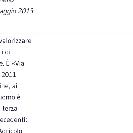
aggio 2013
valorizzare
i di
e. È «Via
l 2011
ine, ai
 Duomo è
 terza
recedenti:
Agricolo