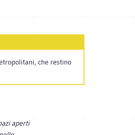
etropolitani, che restino
pazi aperti
 nello