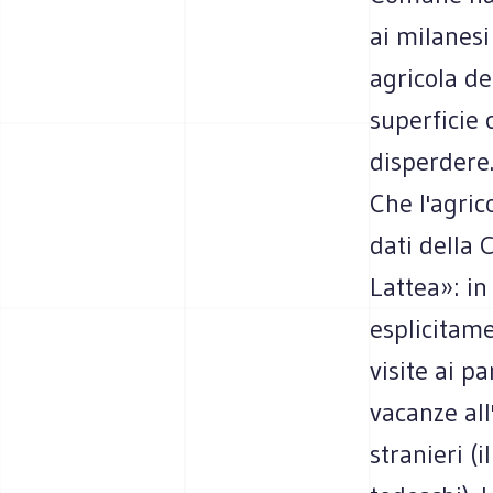
ai milanesi 
agricola d
superficie 
disperdere.
Che l'agric
dati della
Lattea»: in
esplicitam
visite ai pa
vacanze all
stranieri (i