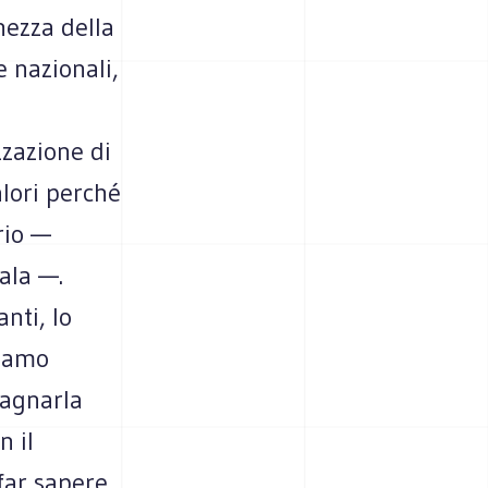
hezza della
e nazionali,
zzazione di
alori perché
rio —
ala —.
nti, lo
biamo
pagnarla
n il
far sapere