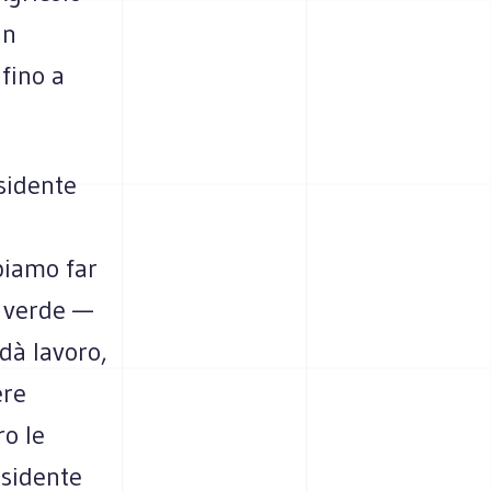
un
 fino a
esidente
biamo far
o verde —
dà lavoro,
ere
ro le
esidente