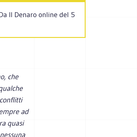
Da Il Denaro online del 5
o, che
 qualche
onflitti
 sempre ad
ra quasi
a nessuna