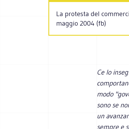
La protesta del commercia
maggio 2004 (fb)
Ce lo inseg
comportano 
modo "govern
sono se no
un avanzame
sempre e s