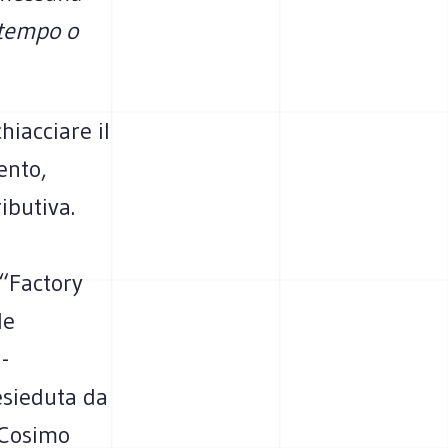
 tempo o
iacciare il
ento,
ibutiva.
 “Factory
de
-
esieduta da
, Cosimo