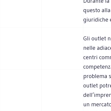
Durante la 
questo all
giuridiche 
Gli outlet
nelle adiac
centri comm
competenza 
problema su
outlet potr
dell’imprend
un mercato 