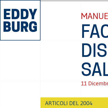
MANUE
FA
DI
SA
11 Dicemb
ARTICOLI DEL 2004