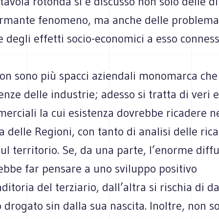
tavola rotonda si è discusso non solo delle d
armante fenomeno, ma anche delle problema
e degli effetti socio-economici a esso conness
 non sono più spacci aziendali monomarca ch
enze delle industrie; adesso si tratta di veri 
erciali la cui esistenza dovrebbe ricadere ne
delle Regioni, con tanto di analisi delle ric
l territorio. Se, da una parte, l’enorme diff
ebbe far pensare a uno sviluppo positivo
itoria del terziario, dall’altra si rischia di d
drogato sin dalla sua nascita. Inoltre, non sol