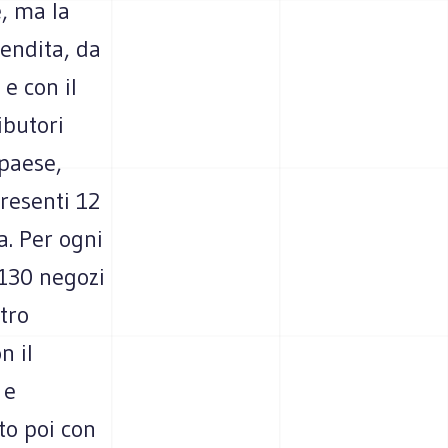
e, ma la
vendita, da
 e con il
ibutori
 paese,
presenti 12
a. Per ogni
 130 negozi
stro
n il
 e
to poi con