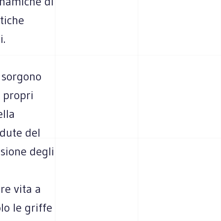
inamiche di
tiche
i.
e sorgono
e propri
lla
adute del
usione degli
are vita a
o le griffe