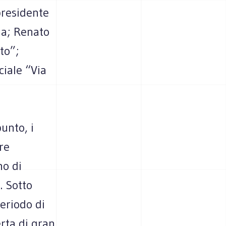
presidente
da; Renato
to”;
iale “Via
unto, i
re
no di
. Sotto
eriodo di
erta di gran