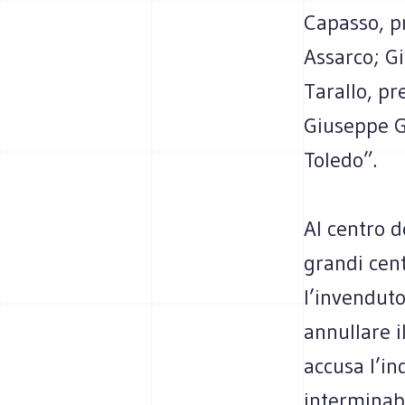
Capasso, pr
Assarco; G
Tarallo, pr
Giuseppe G
Toledo”.
Al centro d
grandi cent
l’invenduto
annullare i
accusa l’in
interminabi