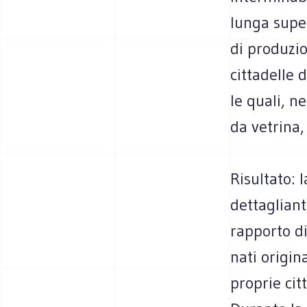
lunga super
di produzio
cittadelle 
le quali, n
da vetrina
Risultato: 
dettagliant
rapporto di
nati origin
proprie cit