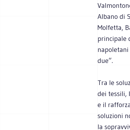
Valmontone
Albano di S
Molfetta, B
principale 
napoletani
due”.
Tra le solu
dei tessili
e il raffor
soluzioni n
la sopravvi