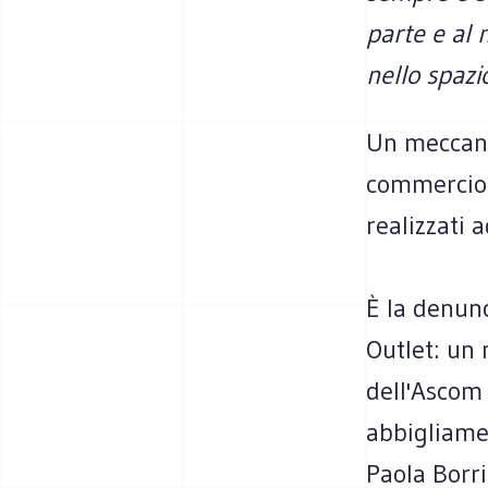
parte e al 
nello spazio
Un meccanis
commercio: 
realizzati 
È la denunc
Outlet: un
dell'Ascom 
abbigliamen
Paola Borri