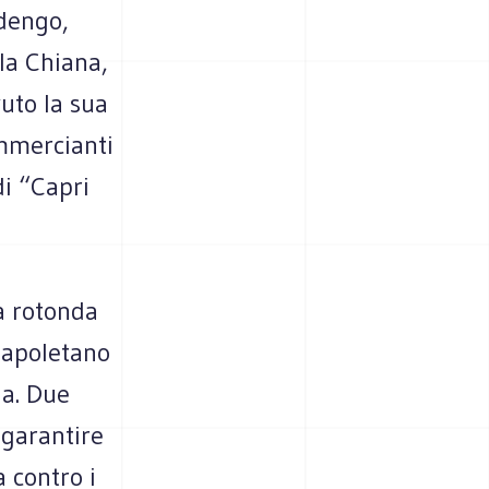
dengo,
la Chiana,
uto la sua
ommercianti
di “Capri
la rotonda
 napoletano
ia. Due
 garantire
a contro i