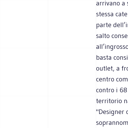
arrivano a 
stessa cate
parte dell’
salto conse
all’ingross
basta consi
outlet, a f
centro comm
contro i 68
territorio 
"Designer o
soprannomin