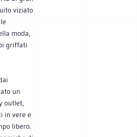
ito viziato
lle
della moda,
i griffati
dai
tato un
 outlet,
i in vere e
mpo libero.