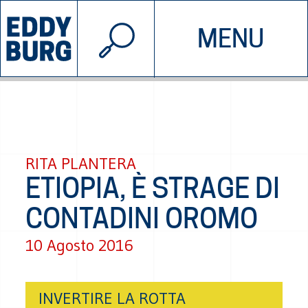
© 2026 EDDYBURG
MENU
INIZIATIVE
CHI SIAMO
SOSTIENICI
CONTATTACI
RITA PLANTERA
ETIOPIA, È STRAGE DI
CONTADINI OROMO
10 Agosto 2016
INVERTIRE LA ROTTA