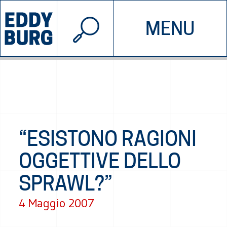
© 2026 EDDYBURG
MENU
INIZIATIVE
CHI SIAMO
SOSTIENICI
CONTATTACI
“ESISTONO RAGIONI
OGGETTIVE DELLO
SPRAWL?”
4 Maggio 2007