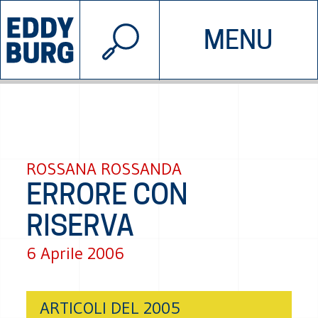
© 2026 EDDYBURG
MENU
INIZIATIVE
CHI SIAMO
SOSTIENICI
CONTATTACI
ROSSANA ROSSANDA
ERRORE CON
RISERVA
6 Aprile 2006
ARTICOLI DEL 2005