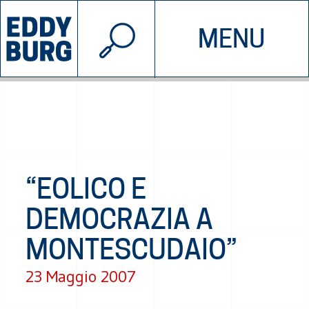
© 2026 EDDYBURG
MENU
INIZIATIVE
CHI SIAMO
SOSTIENICI
CONTATTACI
“EOLICO E
DEMOCRAZIA A
MONTESCUDAIO”
23 Maggio 2007