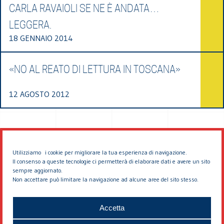
CARLA RAVAIOLI SE NE È ANDATA…
LEGGERA.
18 GENNAIO 2014
«NO AL REATO DI LETTURA IN TOSCANA»
12 AGOSTO 2012
Utilizziamo i cookie per migliorare la tua esperienza di navigazione.
Il consenso a queste tecnologie ci permetterà di elaborare dati e avere un sito
sempre aggiornato.
Non accettare può limitare la navigazione ad alcune aree del sito stesso.
© 2026 EDDYBURG
Accetta