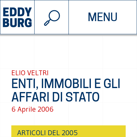
© 2026 EDDYBURG
MENU
INIZIATIVE
CHI SIAMO
SOSTIENICI
CONTATTACI
ELIO VELTRI
ENTI, IMMOBILI E GLI
AFFARI DI STATO
6 Aprile 2006
ARTICOLI DEL 2005