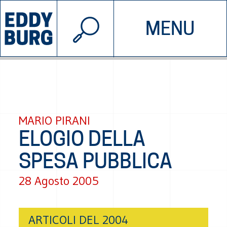
© 2026 EDDYBURG
MENU
INIZIATIVE
CHI SIAMO
SOSTIENICI
CONTATTACI
MARIO PIRANI
ELOGIO DELLA
SPESA PUBBLICA
28 Agosto 2005
ARTICOLI DEL 2004