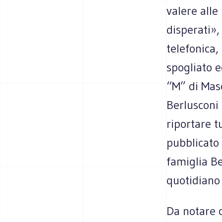
valere alle
disperati»,
telefonica, 
spogliato 
“M” di Masc
Berlusconi 
riportare t
pubblicato 
famiglia Be
quotidiano 
Da notare c