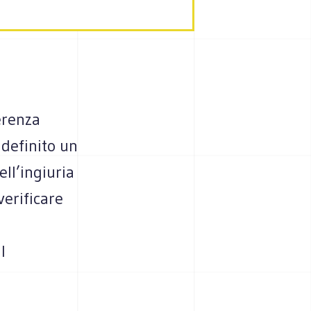
erenza
 definito un
ll’ingiuria
verificare
l