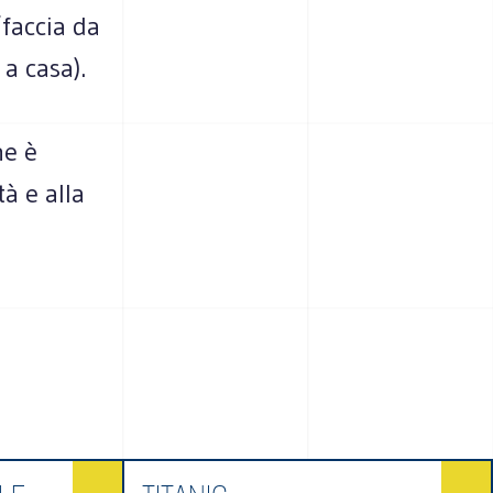
”faccia da
 a casa).
ne è
à e alla