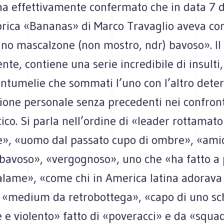
 ha effettivamente confermato che in data 7
brica «Bananas» di Marco Travaglio aveva com
no mascalzone (non mostro, ndr) bavoso». Il 
nte, contiene una serie incredibile di insulti,
contumelie che sommati l’uno con l’altro det
ione personale senza precedenti nei confront
tico. Si parla nell’ordine di «leader rottamato»
», «uomo dal passato cupo di ombre», «ami
«bavoso», «vergognoso», uno che «ha fatto a p
alame», «come chi in America latina adorava 
, «medium da retrobottega», «capo di uno s
e violento» fatto di «poveracci» e da «squadr