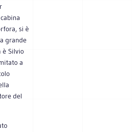
r
 cabina
orfora, si è
la grande
 è Silvio
imitato a
colo
ella
tore del
uto