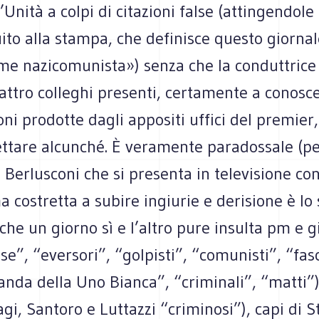
’Unità a colpi di citazioni false (attingendole
uito alla stampa, che definisce questo giornal
me nazicomunista») senza che la conduttrice
attro colleghi presenti, certamente a conosc
oni prodotte dagli appositi uffici del premier
ettare alcunché. È veramente paradossale (pe
il Berlusconi che si presenta in televisione con
ma costretta a subire ingiurie e derisione è lo
che un giorno sì e l’altro pure insulta pm e g
se”, “eversori”, “golpisti”, “comunisti”, “fasc
nda della Uno Bianca”, “criminali”, “matti”),
iagi, Santoro e Luttazzi “criminosi”), capi di S