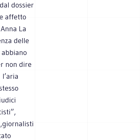
 dal dossier
e affetto
 Anna La
enza delle
, abbiano
r non dire
 l’aria
 stesso
iudici
isti”,
giornalisti
tato