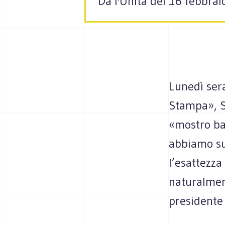
Da l'Unità del 16 febbra
Lunedì ser
Stampa», S
«mostro bav
abbiamo sub
l’esattezza
naturalment
presidente 