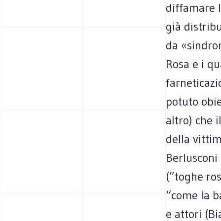
diffamare l
già distrib
da «sindro
Rosa e i qu
farneticazi
potuto obi
altro) che 
della vitti
Berlusconi 
(”toghe ros
“come la ba
e attori (B