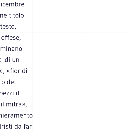
 dicembre
e titolo
testo,
 offese,
erminano
i di un
, «fior di
co dei
ezzi il
il mitra»,
chieramento
isti da far