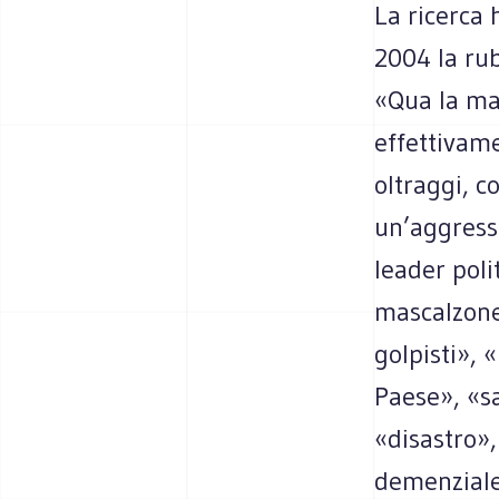
La ricerca
2004 la ru
«Qua la ma
effettivame
oltraggi, 
un’aggress
leader poli
mascalzone
golpisti», 
Paese», «s
«disastro»
demenziale 