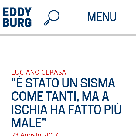
© 2026 EDDYBURG
MENU
INIZIATIVE
CHI SIAMO
SOSTIENICI
CONTATTACI
LUCIANO CERASA
“È STATO UN SISMA
COME TANTI, MA A
ISCHIA HA FATTO PIÙ
MALE”
23 Agosto 2017