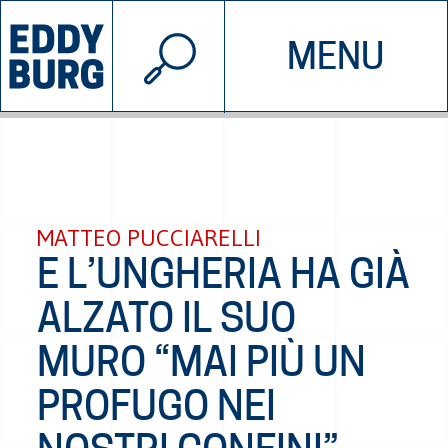
© 2026 EDDYBURG
MENU
INIZIATIVE
CHI SIAMO
SOSTIENICI
CONTATTACI
MATTEO PUCCIARELLI
E L’UNGHERIA HA GIÀ
ALZATO IL SUO
MURO “MAI PIÙ UN
PROFUGO NEI