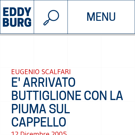
© 2026 EDDYBURG
MENU
INIZIATIVE
CHI SIAMO
SOSTIENICI
CONTATTACI
EUGENIO SCALFARI
E' ARRIVATO
BUTTIGLIONE CON LA
PIUMA SUL
CAPPELLO
12 Dicembre 2005