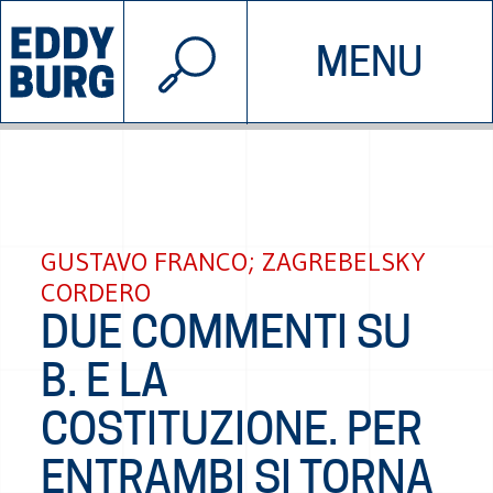
© 2026 EDDYBURG
MENU
INIZIATIVE
CHI SIAMO
SOSTIENICI
CONTATTACI
GUSTAVO FRANCO; ZAGREBELSKY
CORDERO
DUE COMMENTI SU
B. E LA
COSTITUZIONE. PER
ENTRAMBI SI TORNA