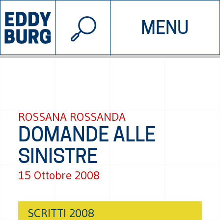
© 2026 EDDYBURG
MENU
INIZIATIVE
CHI SIAMO
SOSTIENICI
CONTATTACI
ROSSANA ROSSANDA
DOMANDE ALLE
SINISTRE
15 Ottobre 2008
SCRITTI 2008