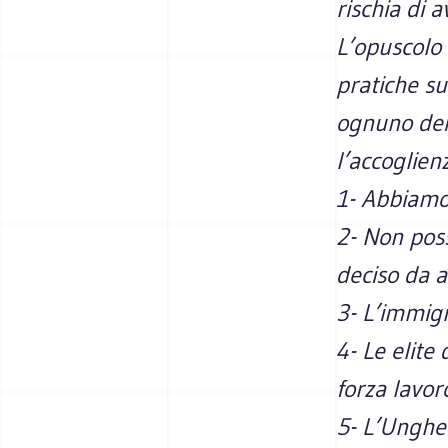
rischia di 
L’opuscolo 
pratiche su
ognuno dei 
l’accoglien
1- Abbiamo 
2- Non poss
deciso da al
3- L’immigr
4- Le elite
forza lavor
5- L’Ungher