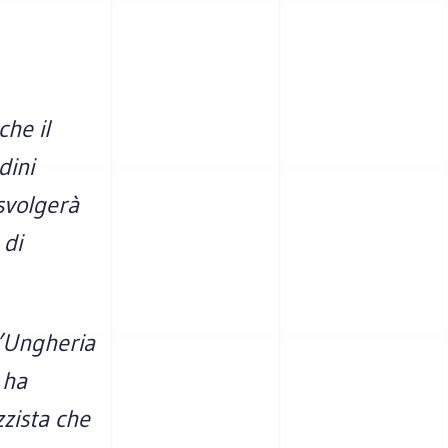
che il
dini
svolgerà
 di
l’Ungheria
 ha
zista che