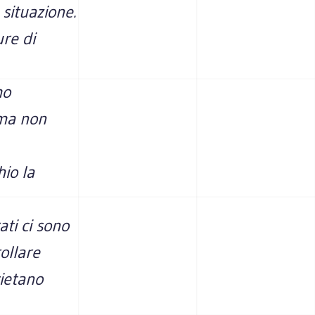
 situazione.
ure di
mo
 ma non
io la
ti ci sono
ollare
vietano