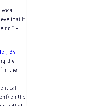
ivocal
eve that it
e no.” –
olor, B4-
ng the
 in the
litical
ent) on the
ne half of