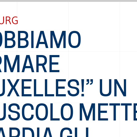
URG
OBBIAMO
RMARE
UXELLES!” UN
USCOLO METTE
RDIA GLI