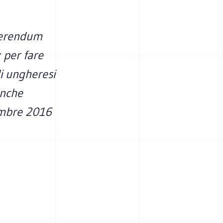
eferendum
 per fare
li ungheresi
anche
embre 2016