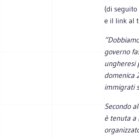
(di seguito 
e il link al
“Dobbiamo f
governo fasc
ungheresi p
domenica 2 
immigrati s
Secondo alc
è tenuta a 
organizzat