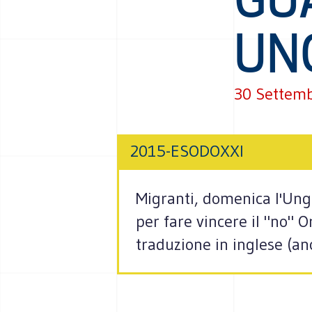
UN
30 Settem
2015-ESODOXXI
Migranti, domenica l'Ung
per fare vincere il "no" O
traduzione in inglese (anc