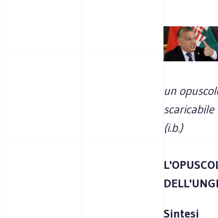
un opuscolo
scaricabile 
(i.b.)
L'OPUSCO
DELL'UNG
Sintesi