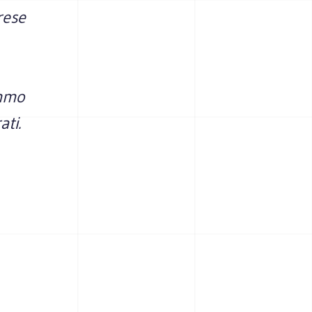
rese
emmo
ati.