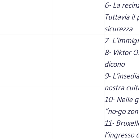
6- La recin
Tuttavia il
sicurezza
7- L’immigr
8- Viktor 
dicono
9- L’insedi
nostra cult
10- Nelle g
“no-go zone
11- Bruxell
l’ingresso 