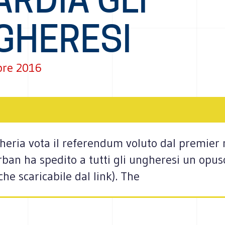
GHERESI
bre 2016
heria vota il referendum voluto dal premier 
rban ha spedito a tutti gli ungheresi un opusc
he scaricabile dal link). The