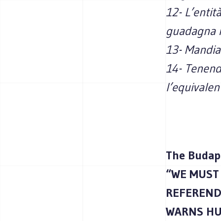
12- L’enti
guadagna i
13- Mandia
14- Tenendo
l’equivalen
The Budap
“WE MUST
REFEREND
WARNS H