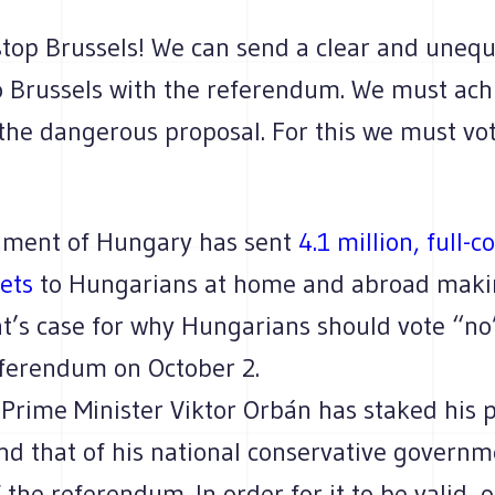
top Brussels! We can send a clear and unequ
 Brussels with the referendum. We must achi
the dangerous proposal. For this we must vot
nment of Hungary has sent
4.1 million, full-c
ets
to Hungarians at home and abroad maki
’s case for why Hungarians should vote “no”
eferendum on October 2.
rime Minister Viktor Orbán has staked his po
nd that of his national conservative governm
the referendum. In order for it to be valid, o