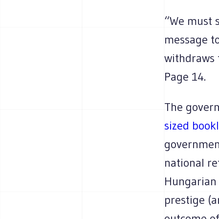
“We must s
message to
withdraws 
Page 14.
The gover
sized bookl
government
national r
Hungarian P
prestige (a
outcome of 