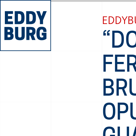
EDDYB
“D
FE
BR
OP
GUA