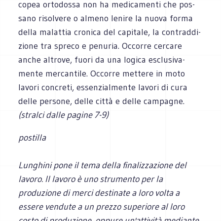
co­pea orto­dossa non ha medi­ca­menti che pos­
sano risol­vere o almeno lenire la nuova forma
della malat­tia cro­nica del capi­tale, la con­trad­di­
zione tra spreco e penu­ria. Occorre cer­care
anche altrove, fuori da una logica esclu­si­va­
mente mer­can­tile. Occorre met­tere in moto
lavori con­creti, essen­zial­mente lavori di cura
delle per­sone, delle città e delle campagne.
(stralci dalle pagine 7-9)
postilla
Lunghini pone il tema della finalizzazione del
lavoro. Il lavoro è uno strumento per la
produzione di merci destinate a loro volta a
essere vendute a un prezzo superiore al loro
costo di produzione, oppure un'attività mediante