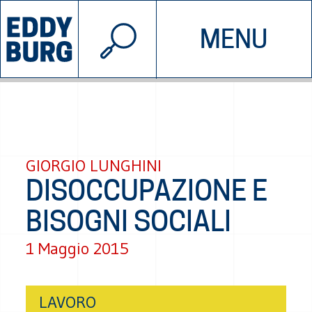
© 2026 EDDYBURG
MENU
INIZIATIVE
CHI SIAMO
SOSTIENICI
CONTATTACI
GIORGIO LUNGHINI
DISOCCUPAZIONE E
BISOGNI SOCIALI
1 Maggio 2015
LAVORO