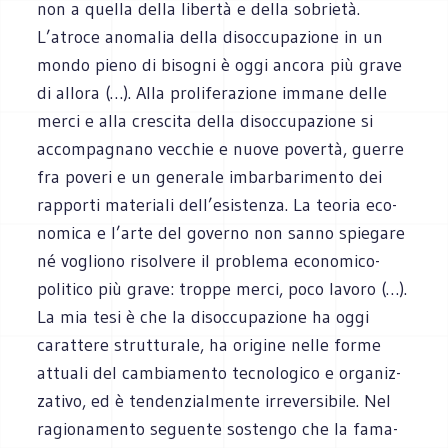
non a quella della libertà e della sobrietà.
L’atroce ano­ma­lia della disoc­cu­pa­zione in un
mondo pieno di biso­gni è oggi ancora più grave
di allora (…). Alla pro­li­fe­ra­zione immane delle
merci e alla cre­scita della disoc­cu­pa­zione si
accom­pa­gnano vec­chie e nuove povertà, guerre
fra poveri e un gene­rale imbar­ba­ri­mento dei
rap­porti mate­riali dell’esistenza. La teo­ria eco­
no­mica e l’arte del governo non sanno spie­gare
né vogliono risol­vere il pro­blema economico-
politico più grave: troppe merci, poco lavoro (…).
La mia tesi è che la disoc­cu­pa­zione ha oggi
carat­tere strut­tu­rale, ha ori­gine nelle forme
attuali del cam­bia­mento tec­no­lo­gico e orga­niz­
za­tivo, ed è ten­den­zial­mente irre­ver­si­bile. Nel
ragio­na­mento seguente sostengo che la fama­