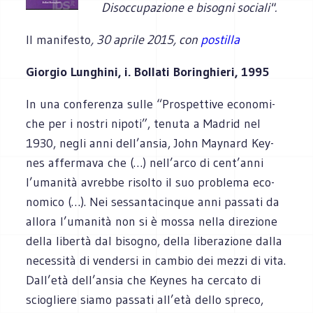
Disoccupazione e bisogni sociali".
Il manifesto
, 30 aprile 2015, con
postilla
Giorgio Lunghini, i. Bollati Boringhieri, 1995
In una con­fe­renza sulle “Pro­spet­tive eco­no­mi­
che per i nostri nipoti”, tenuta a Madrid nel
1930, negli anni dell’ansia, John May­nard Key­
nes affer­mava che (…) nell’arco di cent’anni
l’umanità avrebbe risolto il suo pro­blema eco­
no­mico (…). Nei ses­san­ta­cin­que anni pas­sati da
allora l’umanità non si è mossa nella dire­zione
della libertà dal biso­gno, della libe­ra­zione dalla
neces­sità di ven­dersi in cam­bio dei mezzi di vita.
Dall’età dell’ansia che Key­nes ha cer­cato di
scio­gliere siamo pas­sati all’età dello spreco,