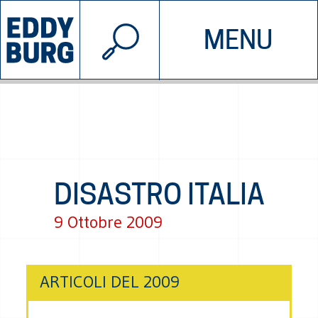
© 2026 EDDYBURG
MENU
INIZIATIVE
CHI SIAMO
SOSTIENICI
CONTATTACI
DISASTRO ITALIA
9 Ottobre 2009
ARTICOLI DEL 2009