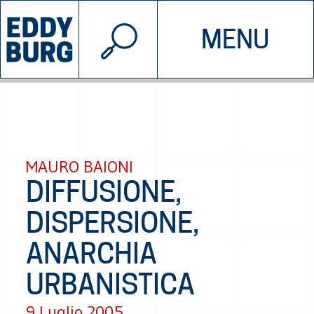
© 2026 EDDYBURG
MENU
INIZIATIVE
CHI SIAMO
SOSTIENICI
CONTATTACI
MAURO BAIONI
DIFFUSIONE,
DISPERSIONE,
ANARCHIA
URBANISTICA
9 Luglio 2005