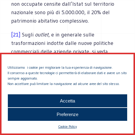
non occupate censite dall’Istat sul territorio
nazionale sono più di 5.000.000, il 20% del
patrimonio abitativo complessivo.
[21]
Sugli
outlet
, e in generale sulle
trasformazioni indotte dalle nuove politiche
commerciali delle aziende private, si veda
l’ampio dossier curato da Fabrizio Bottini per il
sito eddyburg.it
Utilizziamo i cookie per migliorare la tua esperienza di navigazione.
Il consenso a queste tecnologie ci permetterà di elaborare dati e avere un sito
sempre aggiornato.
[22]
Questa è la descrfizione della
ville eclatéee
Non accettare può limitare la navigazione ad alcune aree del sito stesso.
(
città esplosa
) proposta da N. May, P. Veltz, J.
Landrieu e Th. Spector
La ville eclatéee
, Paris:
Accetta
Editions de l’Aube, 1998, p. 7 – disponibile sul
Preferenze
sito www.acadie-reflex.org/FicheIDF.html, e
ripreso in Camagni e altri, 2002, p.16.
Cookie Policy