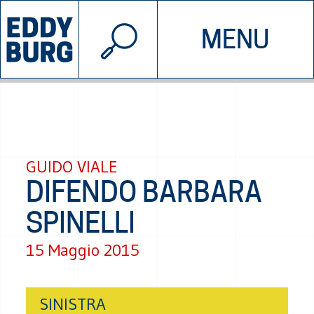
© 2026 EDDYBURG
MENU
INIZIATIVE
CHI SIAMO
SOSTIENICI
CONTATTACI
GUIDO VIALE
DIFENDO BARBARA
SPINELLI
15 Maggio 2015
SINISTRA