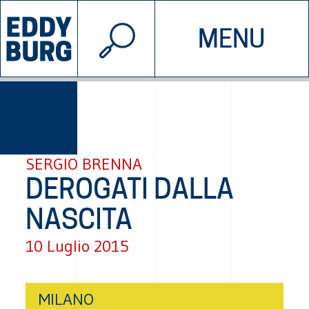
© 2026 EDDYBURG
MENU
INIZIATIVE
CHI SIAMO
SOSTIENICI
CONTATTACI
SERGIO BRENNA
DEROGATI DALLA
NASCITA
10 Luglio 2015
MILANO