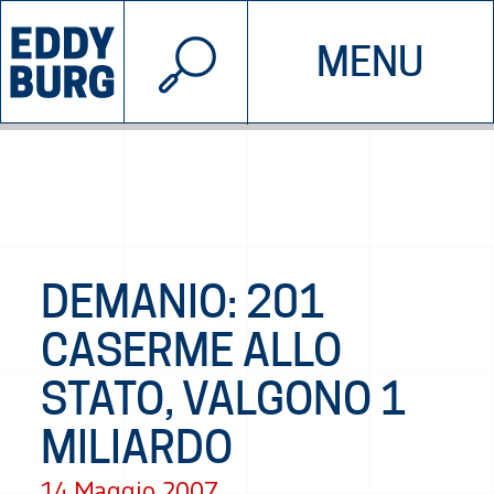
© 2026 EDDYBURG
MENU
INIZIATIVE
CHI SIAMO
SOSTIENICI
CONTATTACI
DEMANIO: 201
CASERME ALLO
STATO, VALGONO 1
MILIARDO
14 Maggio 2007