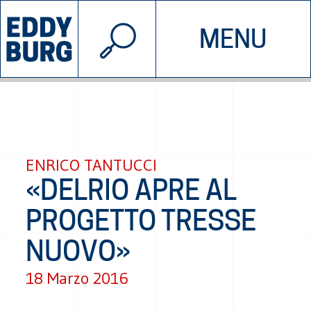
© 2026 EDDYBURG
MENU
INIZIATIVE
CHI SIAMO
SOSTIENICI
CONTATTACI
ENRICO TANTUCCI
«DELRIO APRE AL
PROGETTO TRESSE
NUOVO»
18 Marzo 2016