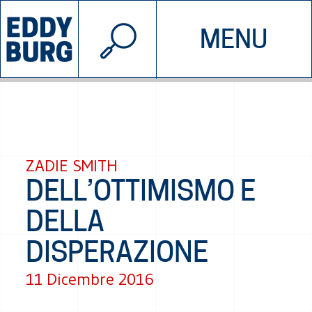
© 2026 EDDYBURG
MENU
INIZIATIVE
CHI SIAMO
SOSTIENICI
CONTATTACI
ZADIE SMITH
DELL’OTTIMISMO E
DELLA
DISPERAZIONE
11 Dicembre 2016